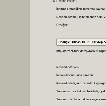
Reseed Istekleri
İndirmek istediğiniz torrentte kaynak
Reseed istemek için torrentin adını v
Örneğin
:
Kirlangic Firtinasi BL 01 HDTvRip
http://torrent-turk.de/?p=torrents&p
Reseed isterken;
İndiren konumunda olmanız
Reseed istediğiniz torrentin kaynağı
Sunum ismi ve linkinin belirtildiği şe
Sunumun tarihine bakılması gerekme