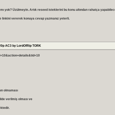
 mı yok? Üzülmeyin. Artık reseed isteklerini bu konu altından rahatça yapabilec
e linkini vererek konuya cevap yazmanız yeterli.
 720p AC3 by LordOfRip TORK
id=10&action=details&tid=10
nın olmaması
kilde verilmiş olması
ve
ktedir.