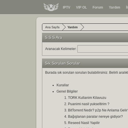
IPTV
VIP OL
Forum
Yardım
İ
Ana Sayfa
Yardım
S.S.S Ara
Aranacak Kelimeler:
Sık Sorulan Sorular
Burada sık sorulan soruları bulabilirsiniz. Belirli aral
Kurallar
Genel Bilgiler
TORK Kullanim Kilavuzu
Puanimi nasil yukseltirim ?
BitTorrent Nedir? p2p Ne Anlama Gelir
Bağışlanan paralar nereye gidiyor?
Reseed Nasil Yapilir