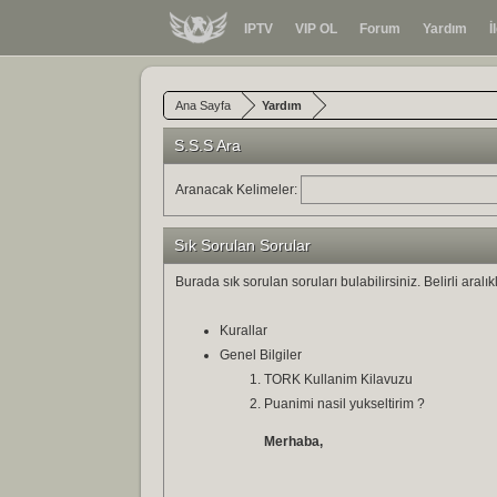
IPTV
VIP OL
Forum
Yardım
İ
Ana Sayfa
Yardım
S.S.S Ara
Aranacak Kelimeler:
Sık Sorulan Sorular
Burada sık sorulan soruları bulabilirsiniz. Belirli aral
Kurallar
Genel Bilgiler
TORK Kullanim Kilavuzu
Puanimi nasil yukseltirim ?
Merhaba,