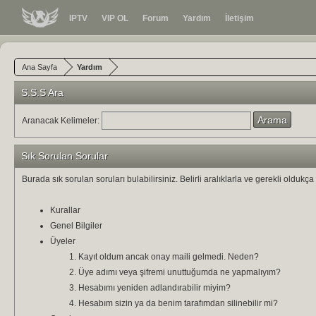
IPTV
VIP OL
Forum
Yardım
İletişim
Ana Sayfa
Yardım
S.S.S Ara
Aranacak Kelimeler:
Sık Sorulan Sorular
Burada sık sorulan soruları bulabilirsiniz. Belirli aralıklarla ve gerekli olduk
Kurallar
Genel Bilgiler
Üyeler
Kayıt oldum ancak onay maili gelmedi. Neden?
Üye adımı veya şifremi unuttuğumda ne yapmalıyım?
Hesabımı yeniden adlandırabilir miyim?
Hesabım sizin ya da benim tarafımdan silinebilir mi?