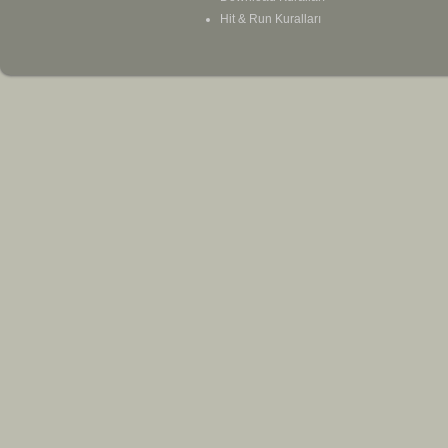
Hit & Run Kuralları