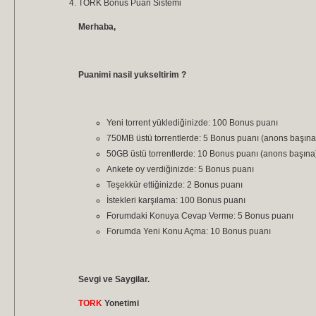
TORK Bonus Puan Sistemi
Merhaba,
Puanimi nasil yukseltirim ?
Yeni torrent yüklediğinizde: 100 Bonus puanı
750MB üstü torrentlerde: 5 Bonus puanı (anons başına
50GB üstü torrentlerde: 10 Bonus puanı (anons başına
Ankete oy verdiğinizde: 5 Bonus puanı
Teşekkür ettiğinizde: 2 Bonus puanı
İstekleri karşılama: 100 Bonus puanı
Forumdaki Konuya Cevap Verme: 5 Bonus puanı
Forumda Yeni Konu Açma: 10 Bonus puanı
Sevgi ve Saygilar.
TORK
Yonetimi