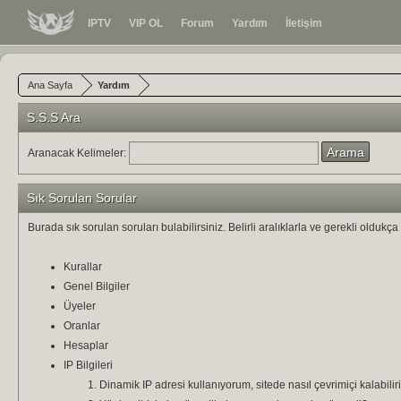
IPTV
VIP OL
Forum
Yardım
İletişim
Ana Sayfa
Yardım
S.S.S Ara
Aranacak Kelimeler:
Sık Sorulan Sorular
Burada sık sorulan soruları bulabilirsiniz. Belirli aralıklarla ve gerekli olduk
Kurallar
Genel Bilgiler
Üyeler
Oranlar
Hesaplar
IP Bilgileri
Dinamik IP adresi kullanıyorum, sitede nasıl çevrimiçi kalabilir