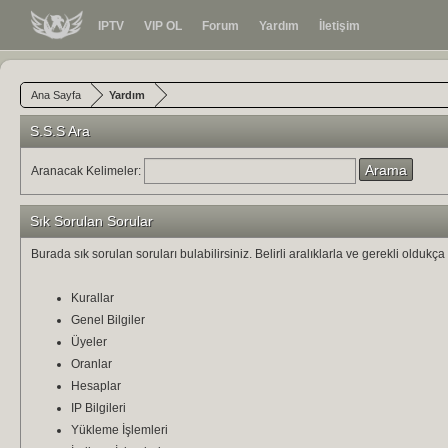
IPTV
VIP OL
Forum
Yardım
İletişim
Ana Sayfa
Yardım
S.S.S Ara
Aranacak Kelimeler:
Sık Sorulan Sorular
Burada sık sorulan soruları bulabilirsiniz. Belirli aralıklarla ve gerekli olduk
Kurallar
Genel Bilgiler
Üyeler
Oranlar
Hesaplar
IP Bilgileri
Yükleme İşlemleri