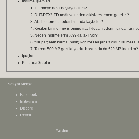
İndirme İşlemleri
İndirmeye nasıl başlayabilirim?
DHT/PEX/LPD nedir ve neden etkisizleştirmem gerekir ?
Aktif bir torrent neden bir anda kaybolur?
Kesilen bir indirme işlemine nasıl devam ederim ya da nasıl y
Neden indirmelerim %99'da takılıyor?
"Bir parçanın karma (hash) kontrolü başarısız oldu" Bu mesajl
Torrent 500 MB gözüküyordu. Nasıl oldu da 520 MB indirdim?
ipuçları
Kullanıcı Grupları
Sosyal Medya
Facebook
Instagram
Discord
Revolt
Yardım