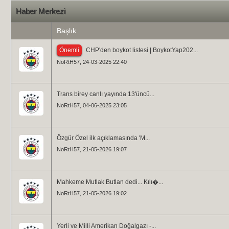
Haber Merkezi
Başlık
Önemli
CHP'den boykot listesi | BoykotYap202...
NoRtH57
, 24-03-2025 22:40
Trans birey canlı yayında 13'üncü...
NoRtH57
, 04-06-2025 23:05
Özgür Özel ilk açıklamasında 'M...
NoRtH57
, 21-05-2026 19:07
Mahkeme Mutlak Butlan dedi... Kılı�...
NoRtH57
, 21-05-2026 19:02
Yerli ve Milli Amerikan Doğalgazı -...