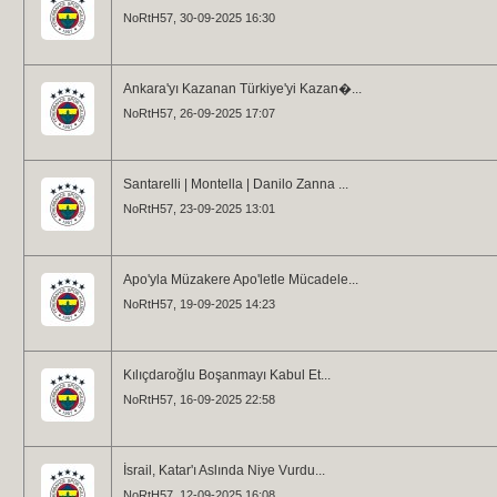
NoRtH57
, 30-09-2025 16:30
Ankara'yı Kazanan Türkiye'yi Kazan�...
NoRtH57
, 26-09-2025 17:07
Santarelli | Montella | Danilo Zanna ...
NoRtH57
, 23-09-2025 13:01
Apo'yla Müzakere Apo'letle Mücadele...
NoRtH57
, 19-09-2025 14:23
Kılıçdaroğlu Boşanmayı Kabul Et...
NoRtH57
, 16-09-2025 22:58
İsrail, Katar'ı Aslında Niye Vurdu...
NoRtH57
, 12-09-2025 16:08