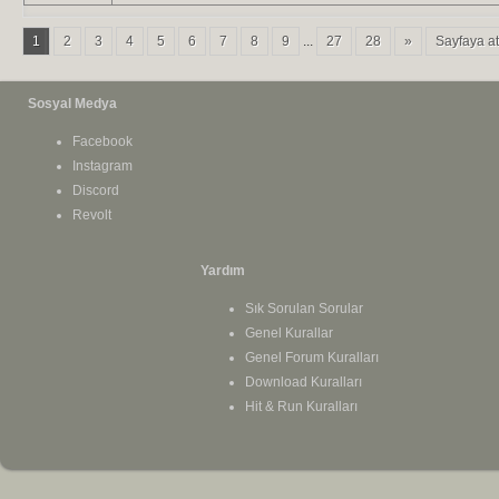
1
2
3
4
5
6
7
8
9
...
27
28
»
Sayfaya at
Sosyal Medya
Facebook
Instagram
Discord
Revolt
Yardım
Sık Sorulan Sorular
Genel Kurallar
Genel Forum Kuralları
Download Kuralları
Hit & Run Kuralları