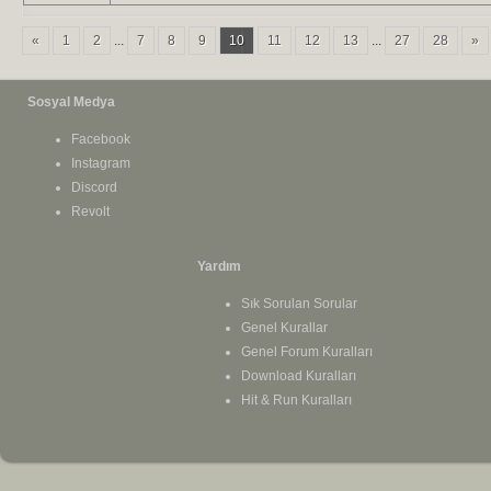
«
1
2
...
7
8
9
10
11
12
13
...
27
28
»
Sosyal Medya
Facebook
Instagram
Discord
Revolt
Yardım
Sık Sorulan Sorular
Genel Kurallar
Genel Forum Kuralları
Download Kuralları
Hit & Run Kuralları