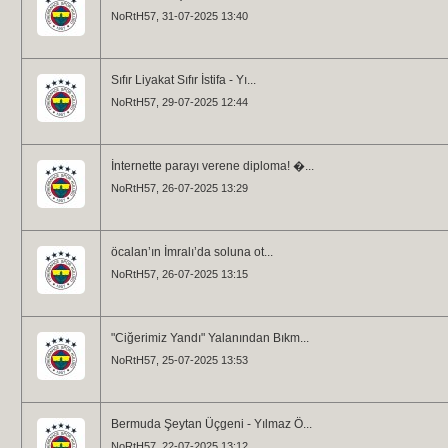
NoRtH57
, 31-07-2025 13:40
Sıfır Liyakat Sıfır İstifa - Yı...
NoRtH57
, 29-07-2025 12:44
İnternette parayı verene diploma! �...
NoRtH57
, 26-07-2025 13:29
öcalan’ın İmralı’da soluna ot...
NoRtH57
, 26-07-2025 13:15
"Ciğerimiz Yandı" Yalanından Bıkm...
NoRtH57
, 25-07-2025 13:53
Bermuda Şeytan Üçgeni - Yılmaz Ö...
NoRtH57
, 22-07-2025 13:12