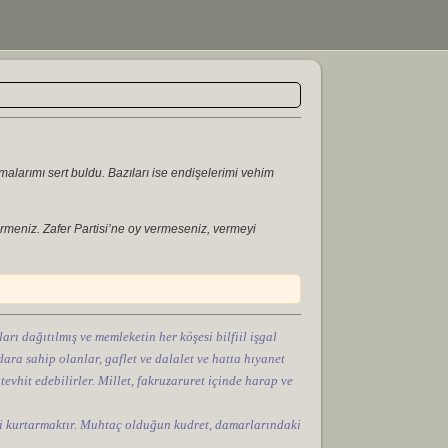
malarımı sert buldu. Bazıları ise endişelerimi vehim
ermeniz. Zafer Partisi’ne oy vermeseniz, vermeyi
arı dağıtılmış ve memleketin her köşesi bilfiil işgal
ara sahip olanlar, gaflet ve dalalet ve hatta hıyanet
 tevhit edebilirler. Millet, fakruzaruret içinde harap ve
tini kurtarmaktır. Muhtaç olduğun kudret, damarlarındaki