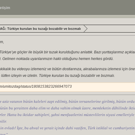
letişim
Ğ: Türkiye kurulan bu tuzağı bozabilir ve bozmalı
ım,
ürkiye’ye göçler ile büyük bir tuzak kurulduğunu anlattık. Bazı yurttaşlarımız açıkla
di. Gelinen noktada uyarılarımızın haklı olduğunu hemen herkes gördü.
kikalık bu videoyu izlemeniz ve bütün dostlarınıza, akrabalarınıza izlemesi için ön
tfen izleyin ve izletin. Türkiye kurulan bu tuzağı bozabilir ve bozmalı.
com/umitozdag/status/1808153823266947073
e aziz vatanın bütün kaleleri zapt edilmiş, bütün tersanelerine girilmiş, bütün ordul
 Bütün bu şeraitten daha elim ve daha vahim olmak üzere, memleketin dâhilinde iktid
ler. Hatta bu iktidar sahipleri, şahsi menfaatlerini müstevlilerin siyasi emelleriyle
ilir.
nin evladı! İşte, bu ahval ve şerait içinde dahi vazifen, Türk istiklal ve cumhuriye
tur."