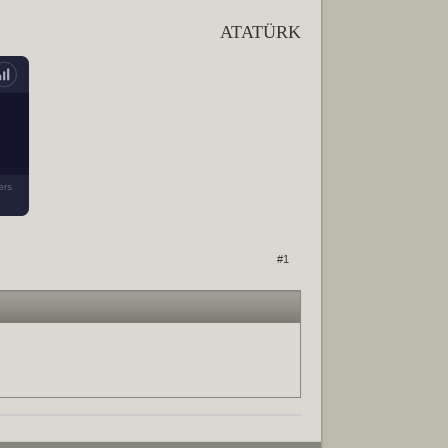
ATATÜRK
#1