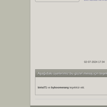
02-07-2024 17:34
Aşağıdaki üyelerimiz bu güzel mesaj için teşe
birisi71
ve
byboomerang
teşekkür etti.