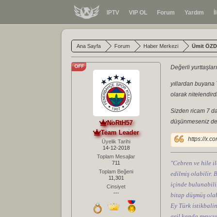
IPTV
VIP OL
Forum
Yardım
İ
Ana Sayfa
Forum
Haber Merkezi
Ümit ÖZDA
Değerli yurttaşlar
yıllardan buyana T
olarak nitelendir
Sizden ricam 7 da
düşünmeseniz de lü
NoRtH57
Team Leader
https://x.
Üyelik Tarihi
14-12-2018
Toplam Mesajlar
"Cebren ve hile il
711
Toplam Beğeni
edilmiş olabilir.
11,301
içinde bulunabilir
Cinsiyet
---
bitap düşmüş olab
Ey Türk istikbali
asil kanda mevcut