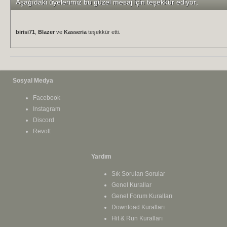
Aşağıdaki üyelerimiz bu güzel mesaj için teşekkür ediyor;
birisi71
,
Blazer
ve
Kasseria
teşekkür etti.
Sosyal Medya
Facebook
Instagram
Discord
Revolt
Yardım
Sık Sorulan Sorular
Genel Kurallar
Genel Forum Kuralları
Download Kuralları
Hit & Run Kuralları