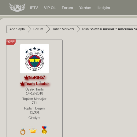
IPTV
VIP OL
Forum
Yardım
İletişim
Ana Sayfa
Forum
Haber Merkezi
Rus Salatası mısınız? Amerikan S
NoRtH57
Team Leader
Üyelik Tarihi
14-12-2018
Toplam Mesajlar
711
Toplam Beğeni
11,301
Cinsiyet
---