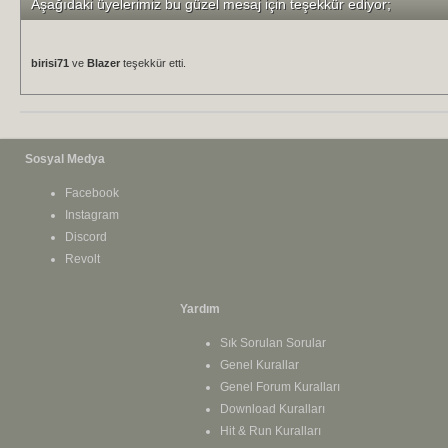
Aşağıdaki üyelerimiz bu güzel mesaj için teşekkür ediyor;
birisi71
ve
Blazer
teşekkür etti.
Sosyal Medya
Facebook
Instagram
Discord
Revolt
Yardım
Sık Sorulan Sorular
Genel Kurallar
Genel Forum Kuralları
Download Kuralları
Hit & Run Kuralları