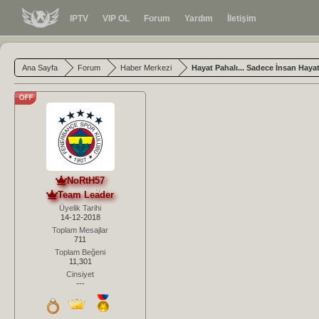
IPTV
VIP OL
Forum
Yardım
İletişim
Ana Sayfa
Forum
Haber Merkezi
Hayat Pahalı... Sadece İnsan Haya
NoRtH57
Team Leader
Üyelik Tarihi
14-12-2018
Toplam Mesajlar
711
Toplam Beğeni
11,301
Cinsiyet
---