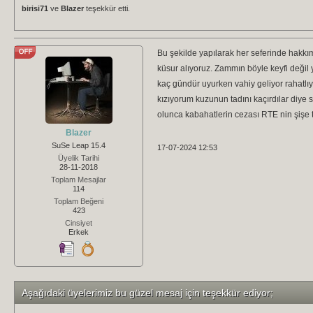
birisi71
ve
Blazer
teşekkür etti.
Bu şekilde yapılarak her seferinde hakk
küsur alıyoruz. Zammın böyle keyfi değil
kaç gündür uyurken vahiy geliyor rahatlı
kızıyorum kuzunun tadını kaçırdılar diy
olunca kabahatlerin cezası RTE nin şişe
Blazer
SuSe Leap 15.4
17-07-2024 12:53
Üyelik Tarihi
28-11-2018
Toplam Mesajlar
114
Toplam Beğeni
423
Cinsiyet
Erkek
Aşağıdaki üyelerimiz bu güzel mesaj için teşekkür ediyor;