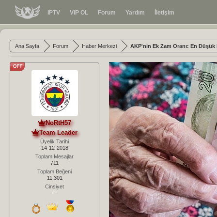
IPTV
VIP OL
Forum
Yardım
İletişim
Ana Sayfa
Forum
Haber Merkezi
AKP'nin Ek Zam Oranı: En Düşük 
NoRtH57
Team Leader
Üyelik Tarihi
14-12-2018
Toplam Mesajlar
711
Toplam Beğeni
11,301
Cinsiyet
---