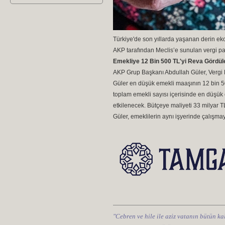
Türkiye'de son yıllarda yaşanan derin eko
AKP tarafından Meclis’e sunulan vergi pa
Emekliye 12 Bin 500 TL'yi Reva Gördül
AKP Grup Başkanı Abdullah Güler, Vergi P
Güler en düşük emekli maaşının 12 bin 5
toplam emekli sayısı içerisinde en düşük 
etkilenecek. Bütçeye maliyeti 33 milyar TL'
Güler, emeklilerin aynı işyerinde çalışma
"Cebren ve hile ile aziz vatanın bütün kal