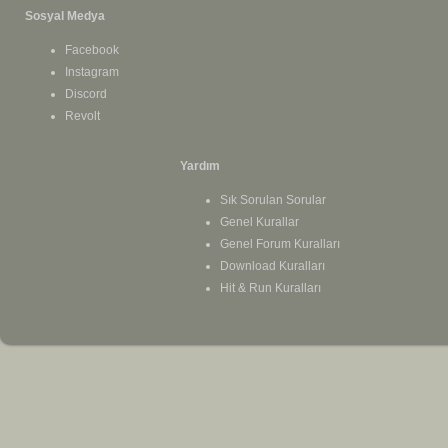
şimdi tekrar soruyorum; bahçeli, e
Sosyal Medya
bahçeli, erdoğan, özel, terörün ar
kullanmaya devam edeceğini kest
Facebook
bahçeli, erdoğan ve özel, pkk'yı öc
Instagram
bahçeli, erdoğan ve özel, terör ö
10 yıl önceki çözüm sürecinin meml
Discord
dün lideri ölen fetö terör örgütü 
Revolt
bile bizim parlamentomuzu bomba
millet meclisi'ni gazi meclisimizi
meclisin bombalatmaya hazırlanıy
Yardım
bahçeli türkiye'de bozulma, çözülm
musallat etti, tek adam sistemiyle 
Sık Sorulan Sorular
bahçeli'nin yolu yıkım yoludur. onu
Genel Kurallar
şimdi buradan milliyetçi hareket pa
Genel Forum Kuralları
kızdırıyorsa, parti içindeki emekle
Download Kuralları
kemal atatürk'ün ilkeleri ve alpa
Hit & Run Kuralları
zafer partisi’ne gelmeye davet edi
sizlere düşen bu kutlu mücadele d
istiyorum. gerçek atatürkçülere 
arkasından gitmeyin. atatürk'ün k
olamazlar, atatürk'ün partisine g
ediyorum.
sevgili ak partililere de seslenme
duyurulan mutabakat terörle mutab
düşürdünüz. ‘allah devlete ve mille