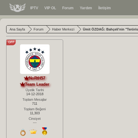
IPTV
VIP OL
Forum
Yardım
İletişim
Ana Sayfa
Forum
Haber Merkezi
Ümit ÖZDAĞ: Bahçeli'nin "Terörist
NoRtH57
Team Leader
Üyelik Tarihi
14-12-2018
Toplam Mesajlar
711
Toplam Beğeni
11,303
Cinsiyet
---