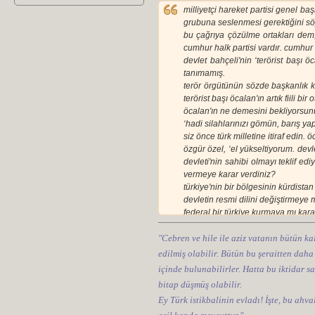
milliyetçi hareket partisi genel b
grubuna seslenmesi gerektiğini söy
bu çağrıya çözülme ortakları dem,
cumhur halk partisi vardır. cumhur 
devlet bahçeli'nin ‘terörist başı 
tanımamış.
terör örgütünün sözde başkanlık k
terörist başı öcalan'ın artık fiili 
öcalan'ın ne demesini bekliyorsu
‘hadi silahlarınızı gömün, barış ya
siz önce türk milletine itiraf edin
özgür özel, ‘el yükseltiyorum. devl
devleti'nin sahibi olmayı teklif ed
vermeye karar verdiniz?
türkiye'nin bir bölgesinin kürdista
devletin resmi dilini değiştirmeye 
federal bir türkiye kurmaya mı kara
güneydoğu'da, doğu anadolu'da öze
"Cebren ve hile ile aziz vatanın bütün kal
öcalan size ne karşılığında ne ver
bunu türk milletine açıklamak zoru
edilmiş olabilir. Bütün bu şeraitten daha
bu iş öyle meclis’te yapılacak konu
içinde bulunabilirler. Hatta bu iktidar sa
oluşan yapısını dağıtacak mı?
bitap düşmüş olabilir.
yoksa öcalan'a sadece türkiye'de d
Ey Türk istikbalinin evladı! İşte, bu ahv
öcalan'ın terör örgütünü lağvetm
örgütünün aklına bile gelmeyen terö