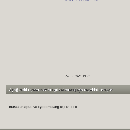
asil kanda mevcuttur."
başkanı devlet bahçeli'den gelmişt
devlet bahçeli'nin bu ifadelerinden do
şehitlerimiz, gazilerimiz kendileri
türk devleti'nin terörü durdurmak i
destek açıklamaları terör örgütü
etmektedir.
‘biz ne uğruna şehit oluyoruz’ so
polis özel harekat mensupları hend
aziz kanlarıyla düzeltmeye çalıştıla
ülkemiz terörle mücadele bulundu
terörist başını meclis’te konuşturma
bahçeli bir süre önce ‘çok şey deği
kadar değiştireceksiniz?
öcalan'a neler vereceksiniz?
23-10-2024 14:22
türk halkına, türk milletine ait ol
bahçeli bunu kimin söylettiğini tür
biz, zafer partisi olarak bu çağ
Aşağıdaki üyelerimiz bu güzel mesaj için teşekkür ediyor;
hükümetini bozdu ve erken seçimle a
abdullah gül'ün cumhurbaşkanı o
sonrasındaki çöküşün mimarlarında
mustafaharputi
ve
byboomerang
teşekkür etti.
ne zaman sıkışsa akp'nin stepnesi
koltuk değneği olmaya karar vermi
terörist başını meclis’e çağırmak 
hakarettir. bu hakareti yapan kişi d