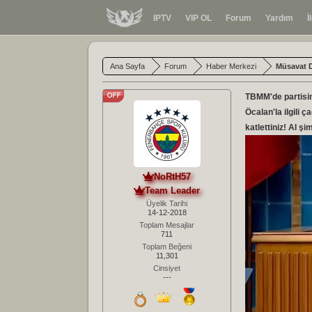
IPTV
VIP OL
Forum
Yardım
İ
Ana Sayfa
Forum
Haber Merkezi
Müsavat De
TBMM'de partisin
Öcalan'la ilgili 
katlettiniz! Al ş
NoRtH57
Team Leader
Üyelik Tarihi
14-12-2018
Toplam Mesajlar
711
Toplam Beğeni
11,301
Cinsiyet
---