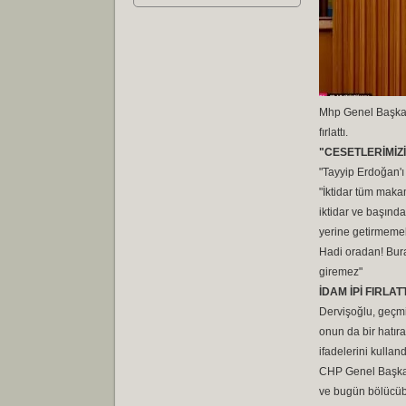
Mhp Genel Başkanı
fırlattı.
"CESETLERİMİZ
"Tayyip Erdoğan'
"İktidar tüm maka
iktidar ve başında
yerine getirmemek
Hadi oradan! Bura
giremez"
İDAM İPİ FIRLATT
Dervişoğlu, geçmi
onun da bir hatıra
ifadelerini kulland
CHP Genel Başkanı
ve bugün bölücüba