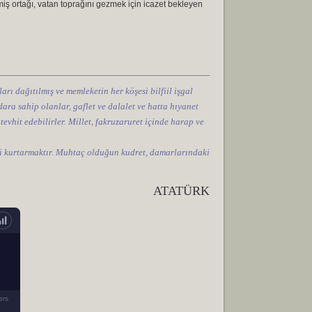
rmiş ortağı, vatan toprağını gezmek için icazet bekleyen
arı dağıtılmış ve memleketin her köşesi bilfiil işgal
ara sahip olanlar, gaflet ve dalalet ve hatta hıyanet
 tevhit edebilirler. Millet, fakruzaruret içinde harap ve
tini kurtarmaktır. Muhtaç olduğun kudret, damarlarındaki
ATATÜRK