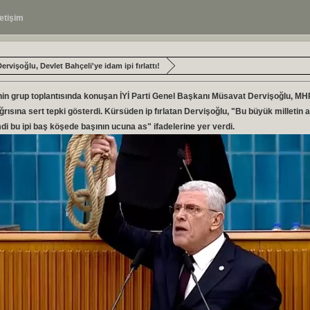
letişim
rvişoğlu, Devlet Bahçeli'ye idam ipi fırlattı!
in grup toplantısında konuşan İYİ Parti Genel Başkanı Müsavat Dervişoğlu, MHP l
çağrısına sert tepki gösterdi. Kürsüden ip fırlatan Dervişoğlu, "Bu büyük milletin a
imdi bu ipi baş köşede başının ucuna as" ifadelerine yer verdi.