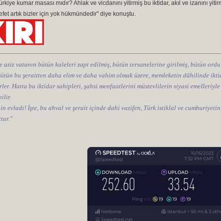
rkiye kumar masası mıdır? Ahlak ve vicdanını yitirmiş bu iktidar, akıl ve izanını yiti
et artık bizler için yok hükmündedir" diye konuştu.
e aziz vatanın bütün kaleleri zapt edilmiş, bütün tersanelerine girilmiş, bütün ordul
 Bütün bu şeraitten daha elim ve daha vahim olmak üzere, memleketin dâhilinde iktid
ler. Hatta bu iktidar sahipleri, şahsi menfaatlerini müstevlilerin siyasi emelleriyle
ilir.
nin evladı! İşte, bu ahval ve şerait içinde dahi vazifen, Türk istiklal ve cumhuriye
tur."