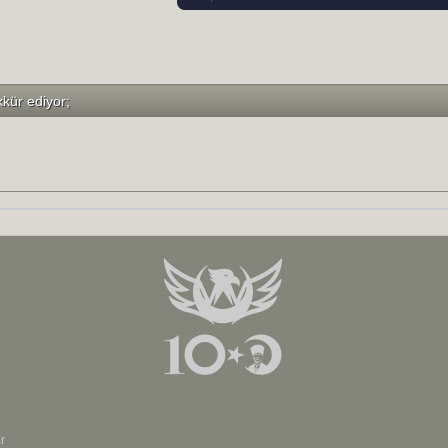
kkür ediyor;
r