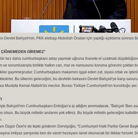
 Devlet Bahçeli'nin, PKK elebaşı Abdullah Öcalan için yaptığı açıklama sonrası Ba
İ ÇİĞNEMEDEN GİREMEZ"
ı bir kez daha cumhurbaşkanı aday yapmak uğruna ihanete el uzatmak düşüklüğüne 
m ve sorumlularıyla birlikte halkın can, mal ve namusunu koruma görevini çoktan bıra
kiler gayrimeşrudur. Cumhurbaşkanı makamını işgal eden zat, siyasi ortak ve işbirlikç
tedirler. Bu ülkenin geleceğini, bu devletin bekasını Devlet Bahçeli'ye karşı sav
sı Mustafa Kemal Atatürk'ün meclisi. Burası Türkiye Cumhuriyeti'nin kurulduğu yer.
I
şte Bahçeli'nin Cumhurbaşkanı Erdoğan'a ip attığını anımsatarak, "Bahçeli 'Ben as
sı olsun. Bu büyük milletin anılarını yok ettiniz. Bu büyük milletin geleceğini katlett
ı.
 Özgür Özel'e de tepki gösteren Dervişoğlu, "Cumhuriyet Halk Partisi Genel Başkanı
şına imtiyaz yarışında ben de varım hezeyanı lanet okunacak bir iktidar hırsıdır. De