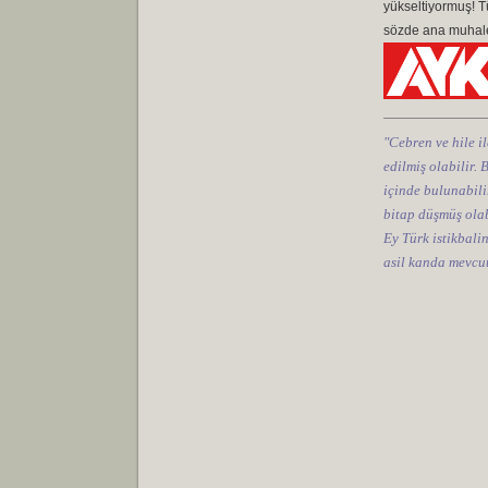
yükseltiyormuş! Tü
sözde ana muhalef
"Cebren ve hile il
edilmiş olabilir.
içinde bulunabilir
bitap düşmüş olab
Ey Türk istikbali
asil kanda mevcut