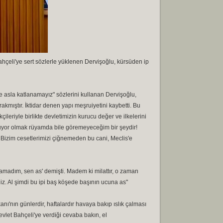
hçeli'ye sert sözlerle yüklenen Dervişoğlu, kürsüden ip
asla katlanamayız" sözlerini kullanan Dervişoğlu,
kmıştır. İktidar denen yapı meşruiyetini kaybetti. Bu
ileriyle birlikte devletimizin kurucu değer ve ilkelerini
unuyor olmak rüyamda bile göremeyeceğim bir şeydir!
 Bizim cesetlerimizi çiğnemeden bu cani, Meclis'e
amadım, sen as' demişti. Madem ki milattır, o zaman
iniz. Al şimdi bu ipi baş köşede başının ucuna as"
'nın günlerdir, haftalardır havaya bakıp ıslık çalması
vlet Bahçeli'ye verdiği cevaba bakın, el