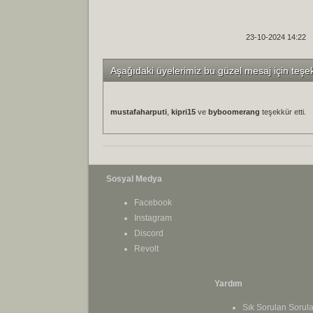
23-10-2024 14:22
Aşağıdaki üyelerimiz bu güzel mesaj için teşe
mustafaharputi
,
kipri15
ve
byboomerang
teşekkür etti.
Sosyal Medya
Facebook
Instagram
Discord
Revolt
Yardım
Sık Sorulan Sorula