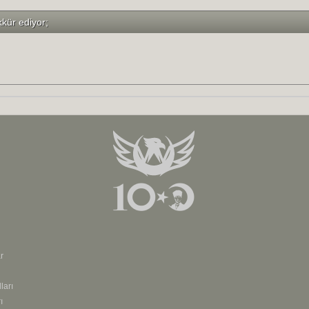
kkür ediyor;
r
ları
ı