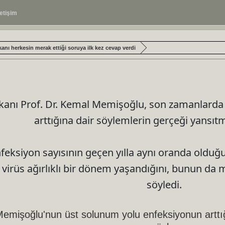
letişim
anı herkesin merak ettiği soruya ilk kez cevap verdi
akanı Prof. Dr. Kemal Memişoğlu, son zamanlard
arttığına dair söylemlerin gerçeği yansıtma
nfeksiyon sayısının geçen yılla aynı oranda old
 virüs ağırlıklı bir dönem yaşandığını, bunun da
söyledi.
emişoğlu'nun üst solunum yolu enfeksiyonun arttığı