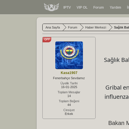
IPTV
VIP OL
Forum
Yardım
İ
Ana Sayfa
Forum
Haber Merkezi
Sağlık Bak
Sağlık B
Kasa1907
Fenerbahçe Sevdamız
Üyelik Tarihi
Gribal e
16-01-2025
Toplam Mesajlar
influenza
14
Toplam Beğeni
44
Cinsiyet
Erkek
Bakan M