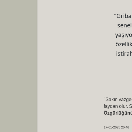
"Griba
senel
yaşıyo
özelli
istir
"Sakın vazgeç
faydan olur. 
Özgürlüğünü,
17-01-2025 20:46