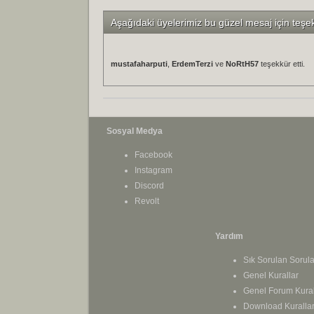
Aşağıdaki üyelerimiz bu güzel mesaj için teşe
mustafaharputi
,
ErdemTerzi
ve
NoRtH57
teşekkür etti.
Sosyal Medya
Facebook
Instagram
Discord
Revolt
Yardım
Sık Sorulan Sorula
Genel Kurallar
Genel Forum Kural
Download Kurallar