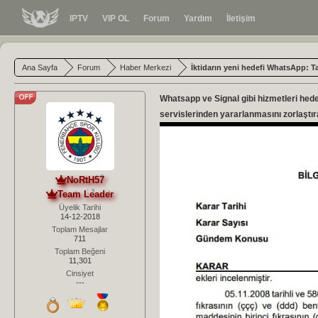
IPTV
VIP OL
Forum
Yardım
İletişim
Ana Sayfa
Forum
Haber Merkezi
İktidarın yeni hedefi WhatsApp: Tas
Whatsapp ve Signal gibi hizmetleri hede
servislerinden yararlanmasını zorlaştır
NoRtH57
Team Leader
Üyelik Tarihi
14-12-2018
Toplam Mesajlar
711
Toplam Beğeni
11,301
Cinsiyet
---