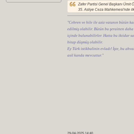
Zafer Partisi Genel Başkanı Ümit 
35. Asliye Ceza Mahkemesi'nde ilk
"Cebren ve hile ile aziz vatanın bütün kal
edilmiş olabilir. Bütün bu şeraitten daha
içinde bulunabilirler. Hatta bu iktidar sa
bitap düşmüş olabilir.
Ey Türk istikbalinin evladı! İşte, bu ahv
asil kanda mevcuttur."
29-04-2025 14:40