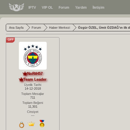
IPTV
VIP OL
Forum
Yardım
İletişim
Ana Sayfa
Forum
Haber Merkezi
Özgür ÖZEL, Ümit ÖZDAĞ’ın ilk d
NoRtH57
Team Leader
Üyelik Tarihi
14-12-2018
Toplam Mesajlar
711
Toplam Beğeni
11,301
Cinsiyet
---