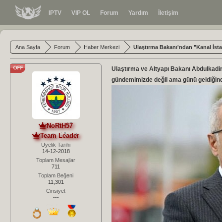
IPTV
VIP OL
Forum
Yardım
İletişim
Ana Sayfa
Forum
Haber Merkezi
Ulaştırma Bakanı'ndan "Kanal İst
Ulaştırma ve Altyapı Bakanı Abdulkadir 
gündemimizde değil ama günü geldiğin
NoRtH57
Team Leader
Üyelik Tarihi
14-12-2018
Toplam Mesajlar
711
Toplam Beğeni
11,301
Cinsiyet
---