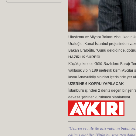
Ulaştırma ve Altyapı Bakanı Abdulkadir Ur
Uraloğlu, Kanal İstanbul projesinden vazg
Bakan Uraloğlu, "Günü geldiğinde, doğr
HAZIRLIK SÜRECİ
Küçükçekmece Gölü-Sazlıdere Barajı-Terk
yaklaşık 3 bin 189 metrelik kısmı Avcılar s
kısmı Arnavutköy sınırları içerisinde yer al
ÜZERİNE 6 KÖPRÜ YAPILACAK
İstanbul'u içinden 2 deniz geçen bir şehr
devasa şehirler kurulması planlanıyor.
"Cebren ve hile ile aziz vatanın bütün kal
edilmiş olabilir. Bütün bu şeraitten daha