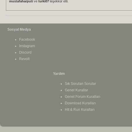
mustafaharputi
ve
turki07
teşekkür etti.
Sosyal Medya
Facebook
Instagram
Discord
Revolt
Yardım
Sık Sorulan Sorular
Genel Kurallar
Genel Forum Kuralları
Download Kuralları
Hit & Run Kuralları