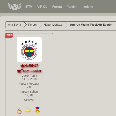
IPTV
VIP OL
Forum
Yardım
İletişim
Ana Sayfa
Forum
Haber Merkezi
Yumruk Yedim Teşekkür Ederim! -
NoRtH57
Team Leader
Üyelik Tarihi
14-12-2018
Toplam Mesajlar
711
Toplam Beğeni
11,301
Cinsiyet
---