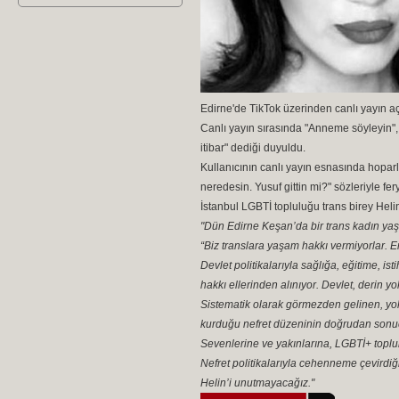
Edirne'de TikTok üzerinden canlı yayın a
Canlı yayın sırasında "Anneme söyleyin", 
itibar" dediği duyuldu.
Kullanıcının canlı yayın esnasında hopar
neredesin. Yusuf gittin mi?" sözleriyle fer
İstanbul LGBTİ topluluğu trans birey Helin
"Dün Edirne Keşan’da bir trans kadın yaşa
“Biz translara yaşam hakkı vermiyorlar. E
Devlet politikalarıyla sağlığa, eğitime, 
hakkı ellerinden alınıyor. Devlet, derin 
Sistematik olarak görmezden gelinen, yok s
kurduğu nefret düzeninin doğrudan sonucud
Sevenlerine ve yakınlarına, LGBTİ+ toplu
Nefret politikalarıyla cehenneme çevirdiğ
Helin’i unutmayacağız."