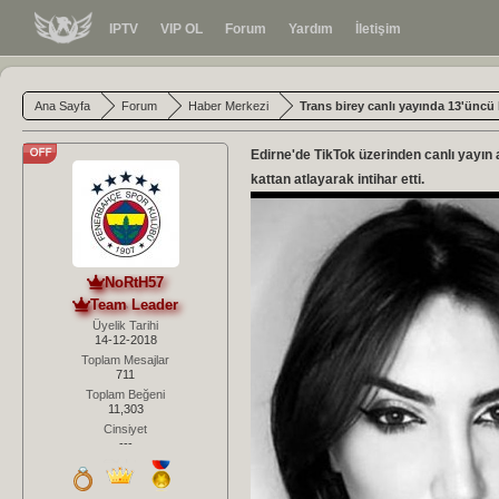
IPTV
VIP OL
Forum
Yardım
İletişim
Ana Sayfa
Forum
Haber Merkezi
Trans birey canlı yayında 13'üncü k
Edirne'de TikTok üzerinden canlı yayın 
kattan atlayarak intihar etti.
NoRtH57
Team Leader
Üyelik Tarihi
14-12-2018
Toplam Mesajlar
711
Toplam Beğeni
11,303
Cinsiyet
---