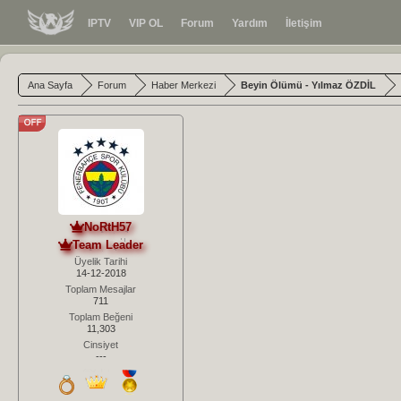
IPTV
VIP OL
Forum
Yardım
İletişim
Ana Sayfa
Forum
Haber Merkezi
Beyin Ölümü - Yılmaz ÖZDİL
NoRtH57
Team Leader
Üyelik Tarihi
14-12-2018
Toplam Mesajlar
711
Toplam Beğeni
11,303
Cinsiyet
---