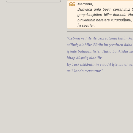
Merhaba,
Dünyaca ünlü beyin cerrahımız Gaz
gerçekleştirilen bilim fuarında 
birliklerinin nerelere kurulduğunu,
İyi seyirler.
"Cebren ve hile ile aziz vatanın bütün kal
edilmiş olabilir. Bütün bu şeraitten daha
içinde bulunabilirler. Hatta bu iktidar sa
bitap düşmüş olabilir.
Ey Türk istikbalinin evladı! İşte, bu ahv
asil kanda mevcuttur."