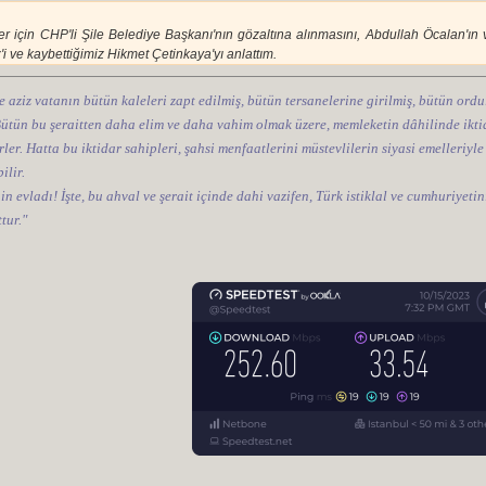
er için CHP'li Şile Belediye Başkanı'nın gözaltına alınmasını, Abdullah Öcalan'ı
z'i ve kaybettiğimiz Hikmet Çetinkaya'yı anlattım.
e aziz vatanın bütün kaleleri zapt edilmiş, bütün tersanelerine girilmiş, bütün ordul
 Bütün bu şeraitten daha elim ve daha vahim olmak üzere, memleketin dâhilinde iktid
ler. Hatta bu iktidar sahipleri, şahsi menfaatlerini müstevlilerin siyasi emelleriyle
ilir.
nin evladı! İşte, bu ahval ve şerait içinde dahi vazifen, Türk istiklal ve cumhuriye
tur."