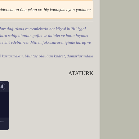
n videosunun öne çıkan ve hiç konuşulmayan yanlarını,
arı dağıtılmış ve memleketin her köşesi bilfiil işgal
ara sahip olanlar, gaflet ve dalalet ve hatta hıyanet
 tevhit edebilirler. Millet, fakruzaruret içinde harap ve
tini kurtarmaktır. Muhtaç olduğun kudret, damarlarındaki
ATATÜRK