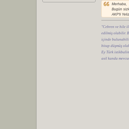
Merhaba,
Bugün sizl
AKP'li Yeli
"Cebren ve hile il
edilmiş olabilir.
içinde bulunabilir
bitap düşmüş olab
Ey Türk istikbali
asil kanda mevcut