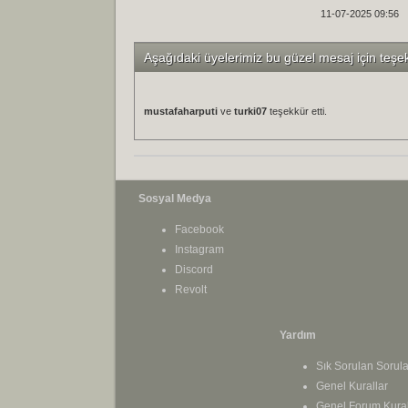
11-07-2025 09:56
Aşağıdaki üyelerimiz bu güzel mesaj için teşe
mustafaharputi
ve
turki07
teşekkür etti.
Sosyal Medya
Facebook
Instagram
Discord
Revolt
Yardım
Sık Sorulan Sorula
Genel Kurallar
Genel Forum Kural