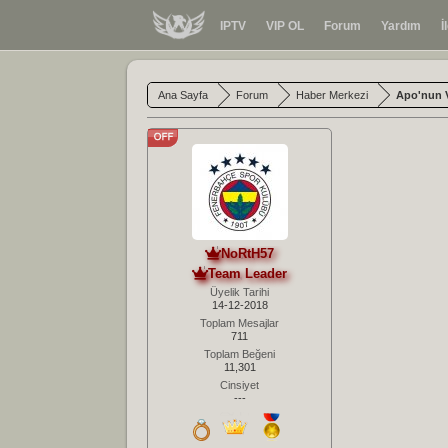
IPTV
VIP OL
Forum
Yardım
İ
Ana Sayfa
Forum
Haber Merkezi
Apo'nun 
NoRtH57
Team Leader
Üyelik Tarihi
14-12-2018
Toplam Mesajlar
711
Toplam Beğeni
11,301
Cinsiyet
---