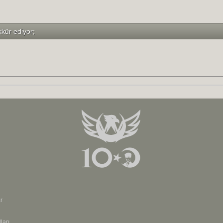
kkür ediyor;
r
ları