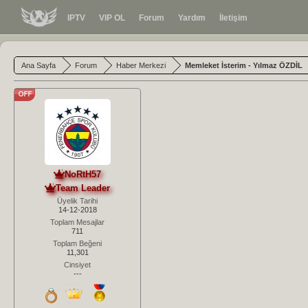
IPTV
VIP OL
Forum
Yardım
İletişim
Ana Sayfa
Forum
Haber Merkezi
Memleket İsterim - Yılmaz ÖZDİL
NoRtH57
Team Leader
Üyelik Tarihi
14-12-2018
Toplam Mesajlar
711
Toplam Beğeni
11,301
Cinsiyet
---