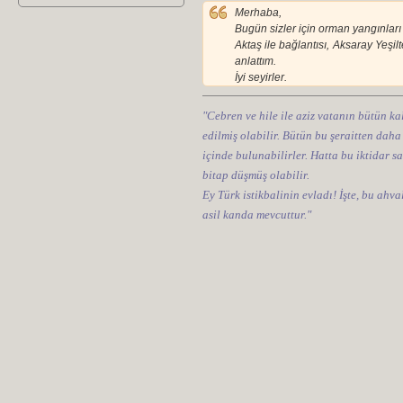
Merhaba,
Bugün sizler için orman yangınları
Aktaş ile bağlantısı, Aksaray Yeşi
anlattım.
İyi seyirler.
"Cebren ve hile ile aziz vatanın bütün kal
edilmiş olabilir. Bütün bu şeraitten daha
içinde bulunabilirler. Hatta bu iktidar sa
bitap düşmüş olabilir.
Ey Türk istikbalinin evladı! İşte, bu ahv
asil kanda mevcuttur."