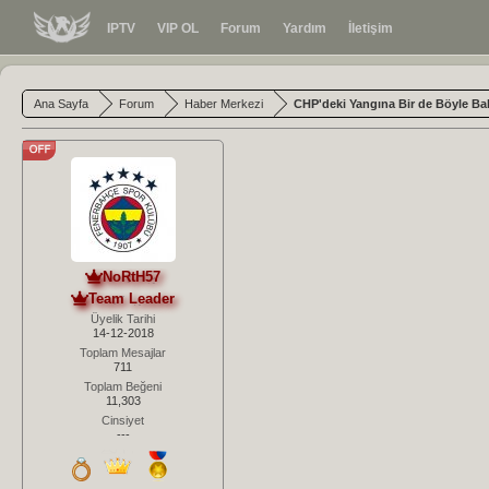
IPTV
VIP OL
Forum
Yardım
İletişim
Ana Sayfa
Forum
Haber Merkezi
CHP'deki Yangına Bir de Böyle Ba
NoRtH57
Team Leader
Üyelik Tarihi
14-12-2018
Toplam Mesajlar
711
Toplam Beğeni
11,303
Cinsiyet
---