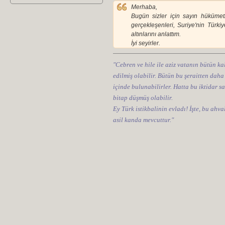
Merhaba,
Bugün sizler için sayın hükümeti
gerçekleşenleri, Suriye'nin Türkiy
altınlarını anlattım.
İyi seyirler.
"Cebren ve hile ile aziz vatanın bütün kal
edilmiş olabilir. Bütün bu şeraitten daha
içinde bulunabilirler. Hatta bu iktidar sa
bitap düşmüş olabilir.
Ey Türk istikbalinin evladı! İşte, bu ahv
asil kanda mevcuttur."