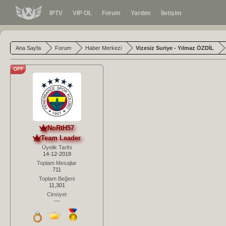
IPTV
VIP OL
Forum
Yardım
İletişim
Ana Sayfa
Forum
Haber Merkezi
Vizesiz Suriye - Yılmaz ÖZDİL
NoRtH57
Team Leader
Üyelik Tarihi
14-12-2018
Toplam Mesajlar
711
Toplam Beğeni
11,301
Cinsiyet
---