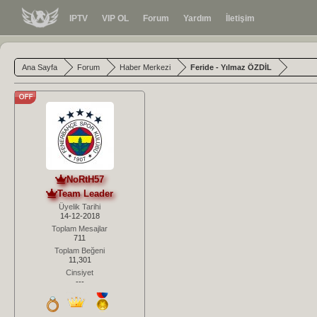
IPTV
VIP OL
Forum
Yardım
İletişim
Ana Sayfa
Forum
Haber Merkezi
Feride - Yılmaz ÖZDİL
NoRtH57
Team Leader
Üyelik Tarihi
14-12-2018
Toplam Mesajlar
711
Toplam Beğeni
11,301
Cinsiyet
---