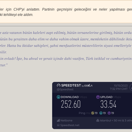
er için CHP'yi anlattım. Partinin geçmişini geleceğini ve neler yapılması ger
i tehlikeyi ele aldım.
e aziz vatanın bütün kaleleri zapt edilmiş, bütün tersanelerine girilmiş, bütün ordul
 Bütün bu şeraitten daha elim ve daha vahim olmak üzere, memleketin dâhilinde iktid
ler. Hatta bu iktidar sahipleri, şahsi menfaatlerini müstevlilerin siyasi emelleriyle
ilir.
nin evladı! İşte, bu ahval ve şerait içinde dahi vazifen, Türk istiklal ve cumhuriye
tur."