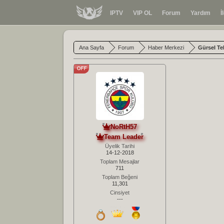
IPTV
VIP OL
Forum
Yardım
İ
Ana Sayfa
Forum
Haber Merkezi
Gürsel Te
NoRtH57
Team Leader
Üyelik Tarihi
14-12-2018
Toplam Mesajlar
711
Toplam Beğeni
11,301
Cinsiyet
---