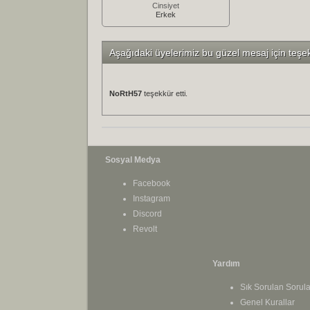
Cinsiyet
Erkek
Aşağıdaki üyelerimiz bu güzel mesaj için teşe
NoRtH57
teşekkür etti.
Sosyal Medya
Facebook
Instagram
Discord
Revolt
Yardım
Sık Sorulan Sorula
Genel Kurallar