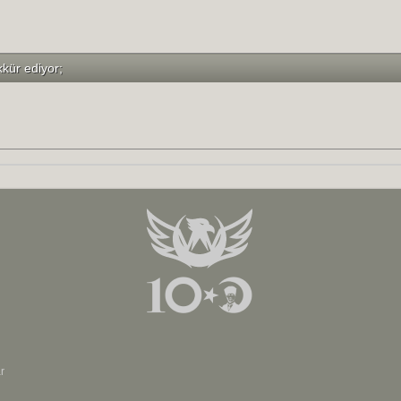
kkür ediyor;
r