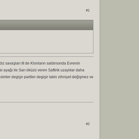
#1
savaşları III de Klonların saldırısında Evrenin
si ayağı ile Sarı öküzü veren Saftirik uzaylılar daha
imler degişir partiler degişir lakin zihniyet değişmez ve
#2