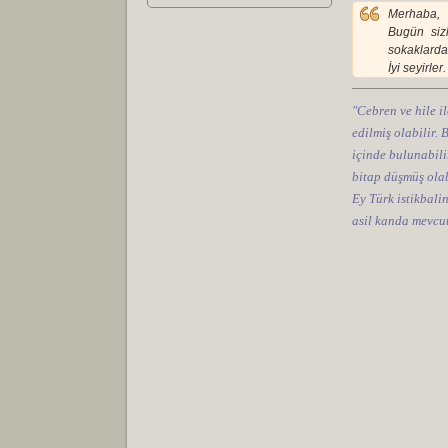
Merhaba,
Bugün sizl
sokaklardak
İyi seyirler.
"Cebren ve hile il
edilmiş olabilir.
içinde bulunabilir
bitap düşmüş olab
Ey Türk istikbali
asil kanda mevcut