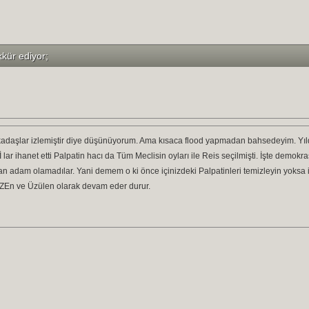
kkür ediyor;
adaşlar izlemiştir diye düşünüyorum. Ama kısaca flood yapmadan bahsedeyim. Yıldız 
lar ihanet etti Palpatin hacı da Tüm Meclisin oyları ile Reis seçilmişti. İşte demokra
an adam olamadılar. Yani demem o ki önce içinizdeki Palpatinleri temizleyin yoksa is
ÜZEn ve Üzülen olarak devam eder durur.