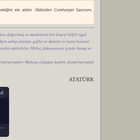
ektiğini ele aldım. Öldürülen Cumhuriyet Savcısını,
arı dağıtılmış ve memleketin her köşesi bilfiil işgal
ara sahip olanlar, gaflet ve dalalet ve hatta hıyanet
 tevhit edebilirler. Millet, fakruzaruret içinde harap ve
tini kurtarmaktır. Muhtaç olduğun kudret, damarlarındaki
ATATÜRK