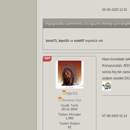
05-09-2025 12:31
Aşağıdaki üyelerimiz bu güzel mesaj için teşe
birisi71
,
kipri15
ve
turki07
teşekkür etti.
Hani buradaki ark
Koruyucuları JEDİ 
sonra hiç bir zam
sistem sürekli D
kipri15
Emektar Üye
Üyelik Tarihi
20-11-2010
Toplam Mesajlar
07-09-2025 01:14
1,350
Toplam Beğeni
62