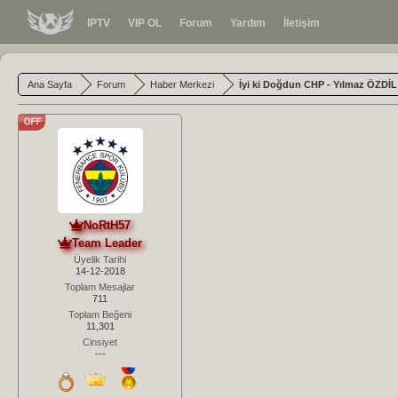
IPTV
VIP OL
Forum
Yardım
İletişim
Ana Sayfa
Forum
Haber Merkezi
İyi ki Doğdun CHP - Yılmaz ÖZDİL
NoRtH57
Team Leader
Üyelik Tarihi
14-12-2018
Toplam Mesajlar
711
Toplam Beğeni
11,301
Cinsiyet
---