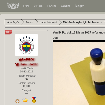
IPTV
VIP OL
Forum
Yardım
İletişim
Ana Sayfa
Forum
Haber Merkezi
Mühürsüz oylar için bir başvuru 
Yenilik Partisi, 16 Nisan 2017 referan
açtı.
NoRtH57
Team Leader
Üyelik Tarihi
14-12-2018
Toplam Mesajlar
711
Toplam Beğeni
11,301
Cinsiyet
---