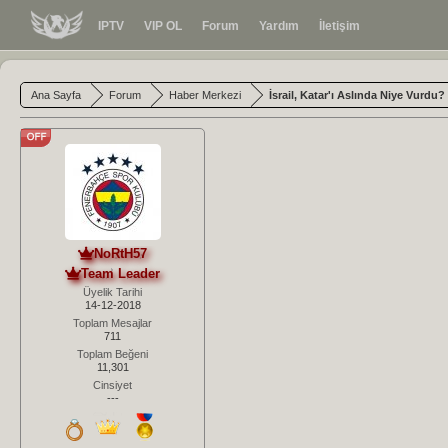
IPTV
VIP OL
Forum
Yardım
İletişim
Ana Sayfa
Forum
Haber Merkezi
İsrail, Katar'ı Aslında Niye Vurdu
NoRtH57
Team Leader
Üyelik Tarihi
14-12-2018
Toplam Mesajlar
711
Toplam Beğeni
11,301
Cinsiyet
---