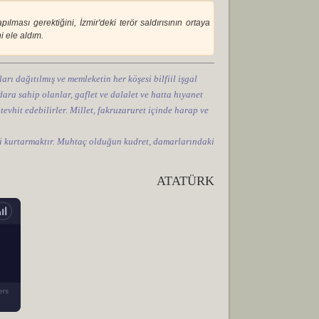
ması gerektiğini, İzmir'deki terör saldırısının ortaya
i ele aldım.
arı dağıtılmış ve memleketin her köşesi bilfiil işgal
ara sahip olanlar, gaflet ve dalalet ve hatta hıyanet
 tevhit edebilirler. Millet, fakruzaruret içinde harap ve
tini kurtarmaktır. Muhtaç olduğun kudret, damarlarındaki
ATATÜRK