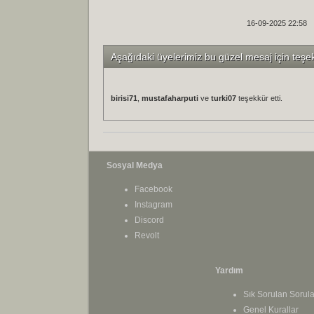
16-09-2025 22:58
Aşağıdaki üyelerimiz bu güzel mesaj için teşe
birisi71
,
mustafaharputi
ve
turki07
teşekkür etti.
Sosyal Medya
Facebook
Instagram
Discord
Revolt
Yardım
Sık Sorulan Sorula
Genel Kurallar