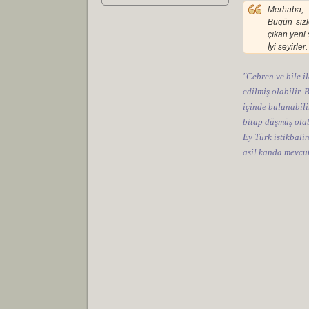
Merhaba,
Bugün sizl
çıkan yeni 
İyi seyirler.
"Cebren ve hile il
edilmiş olabilir.
içinde bulunabilir
bitap düşmüş olab
Ey Türk istikbali
asil kanda mevcut