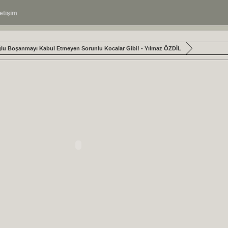
letişim
ğlu Boşanmayı Kabul Etmeyen Sorunlu Kocalar Gibi! - Yılmaz ÖZDİL