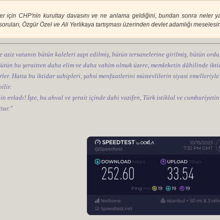
er için CHP'nin kurultay davasını ve ne anlama geldiğini, bundan sonra neler yapıl
soruları, Özgür Özel ve Ali Yerlikaya tartışması üzerinden devlet adamlığı meselesin
e aziz vatanın bütün kaleleri zapt edilmiş, bütün tersanelerine girilmiş, bütün ordul
 Bütün bu şeraitten daha elim ve daha vahim olmak üzere, memleketin dâhilinde iktid
ler. Hatta bu iktidar sahipleri, şahsi menfaatlerini müstevlilerin siyasi emelleriyle
ilir.
nin evladı! İşte, bu ahval ve şerait içinde dahi vazifen, Türk istiklal ve cumhuriye
tur."