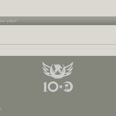
kkür ediyor;
r