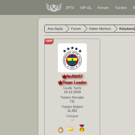
IPTV
VIP OL
Forum
Yardım
İ
Ana Sayfa
Forum
Haber Merkezi
Kılıçdaro
NoRtH57
Team Leader
Üyelik Tarihi
14-12-2018
Toplam Mesajlar
711
Toplam Beğeni
11,301
Cinsiyet
---