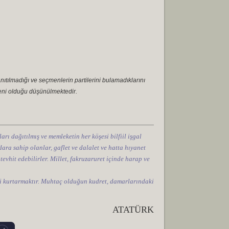
nıtılmadığı ve seçmenlerin partilerini bulamadıklarını
eni olduğu düşünülmektedir.
arı dağıtılmış ve memleketin her köşesi bilfiil işgal
ara sahip olanlar, gaflet ve dalalet ve hatta hıyanet
 tevhit edebilirler. Millet, fakruzaruret içinde harap ve
tini kurtarmaktır. Muhtaç olduğun kudret, damarlarındaki
ATATÜRK