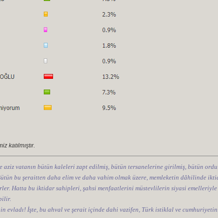
z katılmıştır.
e aziz vatanın bütün kaleleri zapt edilmiş, bütün tersanelerine girilmiş, bütün ordul
 Bütün bu şeraitten daha elim ve daha vahim olmak üzere, memleketin dâhilinde iktid
ler. Hatta bu iktidar sahipleri, şahsi menfaatlerini müstevlilerin siyasi emelleriyle
ilir.
nin evladı! İşte, bu ahval ve şerait içinde dahi vazifen, Türk istiklal ve cumhuriye