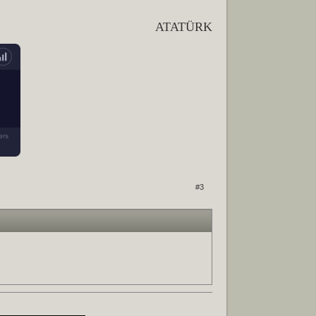
ATATÜRK
#3