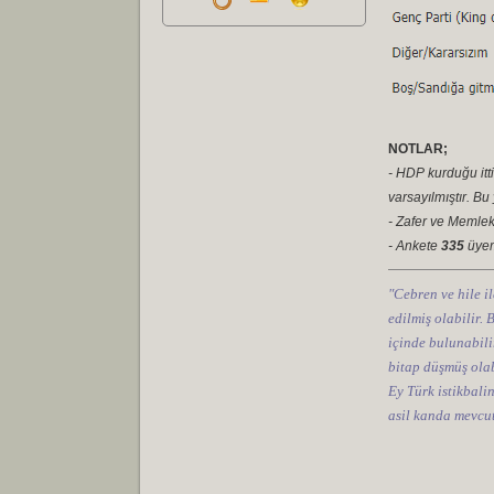
NOTLAR;
- HDP kurduğu itti
varsayılmıştır. B
- Zafer ve Memleket
- Ankete
335
üyemi
"Cebren ve hile il
edilmiş olabilir.
içinde bulunabilir
bitap düşmüş olab
Ey Türk istikbali
asil kanda mevcut