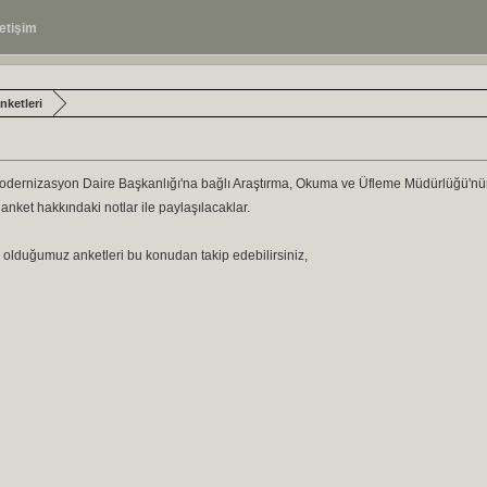
letişim
ketleri
dernizasyon Daire Başkanlığı'na bağlı Araştırma, Okuma ve Üfleme Müdürlüğü'nün 
e anket hakkındaki notlar ile paylaşılacaklar.
olduğumuz anketleri bu konudan takip edebilirsiniz,