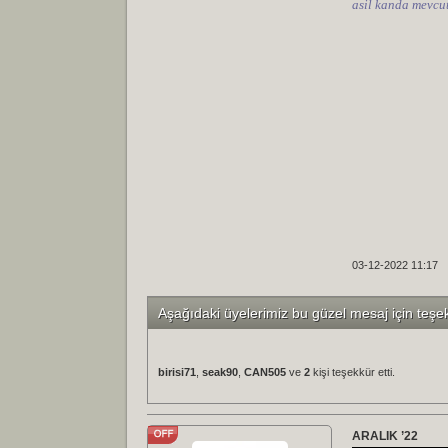
asil kanda mevcut
03-12-2022 11:17
Aşağıdaki üyelerimiz bu güzel mesaj için teşe
birisi71
,
seak90
,
CAN505
ve
2
kişi teşekkür etti.
ARALIK ’22