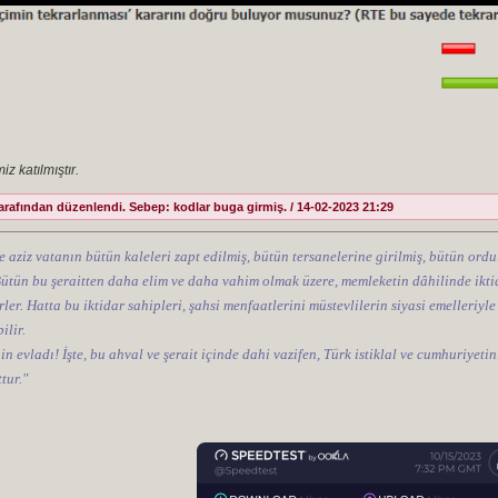
z katılmıştır.
afından düzenlendi. Sebep: kodlar buga girmiş. / 14-02-2023 21:29
e aziz vatanın bütün kaleleri zapt edilmiş, bütün tersanelerine girilmiş, bütün ordul
 Bütün bu şeraitten daha elim ve daha vahim olmak üzere, memleketin dâhilinde iktid
ler. Hatta bu iktidar sahipleri, şahsi menfaatlerini müstevlilerin siyasi emelleriyle
ilir.
nin evladı! İşte, bu ahval ve şerait içinde dahi vazifen, Türk istiklal ve cumhuriye
tur."