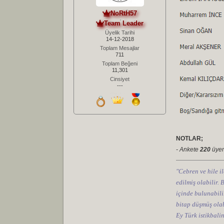
NoRtH57
Team Leader
Üyelik Tarihi
14-12-2018
Toplam Mesajlar
711
Toplam Beğeni
11,301
Cinsiyet
---
NOTLAR;
- Ankete
220
üyemi
"Cebren ve hile il
edilmiş olabilir.
içinde bulunabilir
bitap düşmüş olab
Ey Türk istikbali