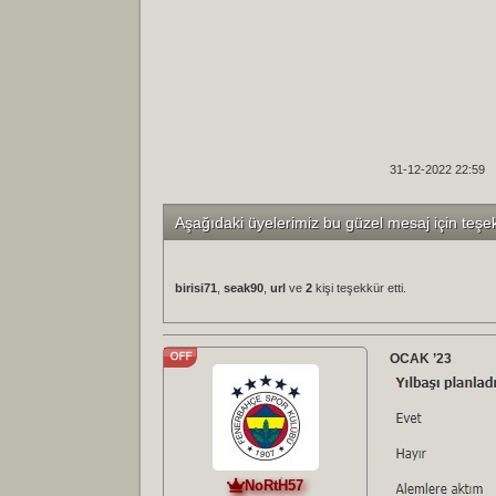
31-12-2022 22:59
Aşağıdaki üyelerimiz bu güzel mesaj için teşe
birisi71
,
seak90
,
url
ve
2
kişi teşekkür etti.
OCAK ’23
NoRtH57