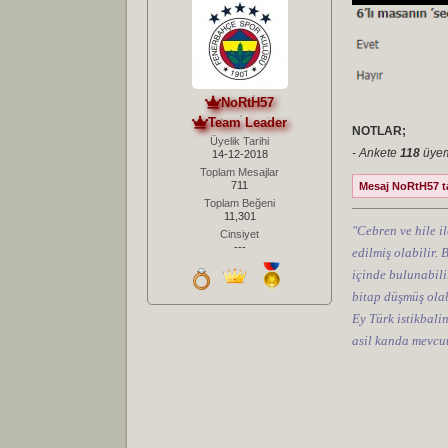
NoRtH57
Team Leader
NOTLAR;
Üyelik Tarihi
- Ankete
118
üyemi
14-12-2018
Toplam Mesajlar
711
Mesaj NoRtH57 tar
Toplam Beğeni
11,301
"Cebren ve hile il
Cinsiyet
---
edilmiş olabilir.
içinde bulunabilir
bitap düşmüş olab
Ey Türk istikbali
asil kanda mevcut