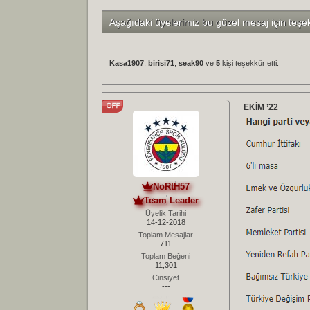
Aşağıdaki üyelerimiz bu güzel mesaj için teşe
Kasa1907
,
birisi71
,
seak90
ve
5
kişi teşekkür etti.
EKİM ’22
NoRtH57
Team Leader
Üyelik Tarihi
14-12-2018
Toplam Mesajlar
711
Toplam Beğeni
11,301
Cinsiyet
---