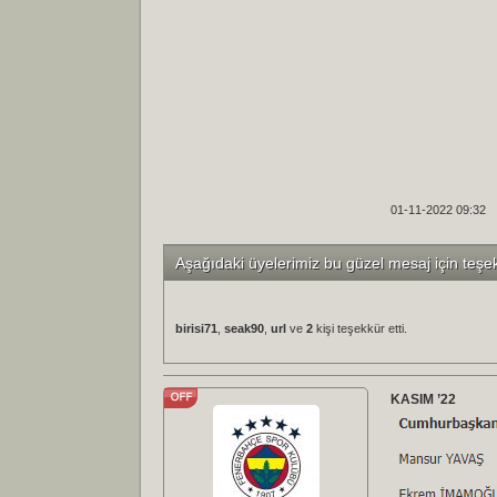
01-11-2022 09:32
Aşağıdaki üyelerimiz bu güzel mesaj için teşe
birisi71
,
seak90
,
url
ve
2
kişi teşekkür etti.
KASIM ’22