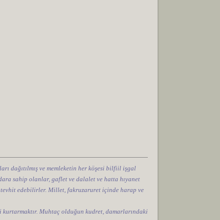
arı dağıtılmış ve memleketin her köşesi bilfiil işgal
ara sahip olanlar, gaflet ve dalalet ve hatta hıyanet
 tevhit edebilirler. Millet, fakruzaruret içinde harap ve
tini kurtarmaktır. Muhtaç olduğun kudret, damarlarındaki