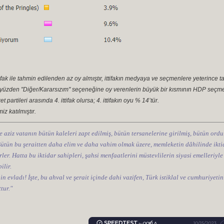
fak ile tahmin edilenden az oy almıştır, ittifakın medyaya ve seçmenlere yeterince ta
u yüzden "Diğer/Kararsızım" seçeneğine oy verenlerin büyük bir kısmının HDP seçm
 partileri arasında 4. ittifak olursa; 4. ittifakın oyu % 14’tür.
z katılmıştır.
e aziz vatanın bütün kaleleri zapt edilmiş, bütün tersanelerine girilmiş, bütün ordul
 Bütün bu şeraitten daha elim ve daha vahim olmak üzere, memleketin dâhilinde iktid
ler. Hatta bu iktidar sahipleri, şahsi menfaatlerini müstevlilerin siyasi emelleriyle
ilir.
nin evladı! İşte, bu ahval ve şerait içinde dahi vazifen, Türk istiklal ve cumhuriye
tur."