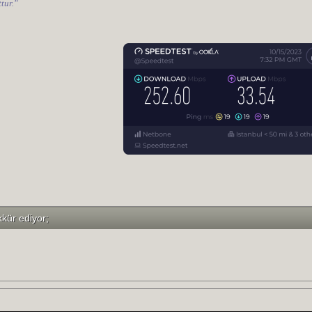
tur."
kkür ediyor;