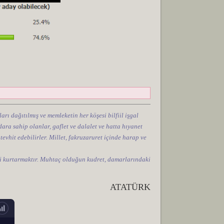
arı dağıtılmış ve memleketin her köşesi bilfiil işgal
ara sahip olanlar, gaflet ve dalalet ve hatta hıyanet
 tevhit edebilirler. Millet, fakruzaruret içinde harap ve
tini kurtarmaktır. Muhtaç olduğun kudret, damarlarındaki
ATATÜRK