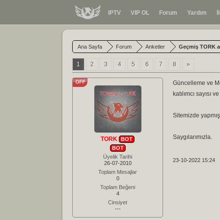
IPTV
VIP OL
Forum
Yardım
İ
Ana Sayfa
Forum
Anketler
Geçmiş TORK an
1
2
3
4
5
6
7
8
»
Güncelleme ve Mo
katılımcı sayısı v
Sitemizde yapmış 
Saygılarımızla.
TORK
BOT
BOT
Üyelik Tarihi
23-10-2022 15:24
26-07-2010
Toplam Mesajlar
0
Toplam Beğeni
4
Cinsiyet
---