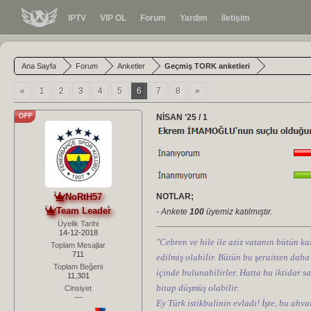
IPTV
VIP OL
Forum
Yardım
İletişim
Ana Sayfa
Forum
Anketler
Geçmiş TORK anketleri
«
1
2
3
4
5
6
7
8
»
NİSAN ’25 / 1
NoRtH57
NOTLAR;
Team Leader
- Ankete
100
üyemiz katılmıştır.
Üyelik Tarihi
14-12-2018
"Cebren ve hile ile aziz vatanın bütün kal
Toplam Mesajlar
711
edilmiş olabilir. Bütün bu şeraitten daha
Toplam Beğeni
içinde bulunabilirler. Hatta bu iktidar sa
11,301
bitap düşmüş olabilir.
Cinsiyet
---
Ey Türk istikbalinin evladı! İşte, bu ahv