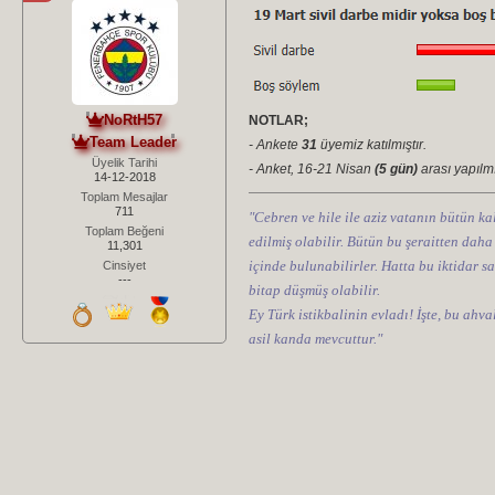
NoRtH57
NOTLAR;
Team Leader
- Ankete
31
üyemiz katılmıştır.
Üyelik Tarihi
- Anket, 16-21 Nisan
(5 gün)
arası yapılmı
14-12-2018
Toplam Mesajlar
711
"Cebren ve hile ile aziz vatanın bütün kal
Toplam Beğeni
edilmiş olabilir. Bütün bu şeraitten daha
11,301
içinde bulunabilirler. Hatta bu iktidar sa
Cinsiyet
---
bitap düşmüş olabilir.
Ey Türk istikbalinin evladı! İşte, bu ahv
asil kanda mevcuttur."