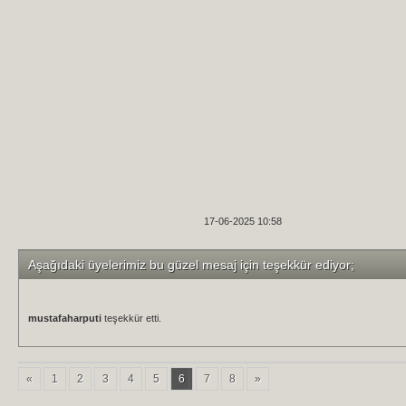
17-06-2025 10:58
Aşağıdaki üyelerimiz bu güzel mesaj için teşekkür ediyor;
mustafaharputi
teşekkür etti.
«
1
2
3
4
5
6
7
8
»