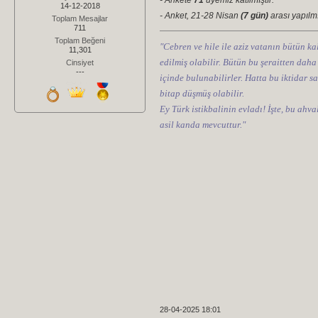
- Ankete
71
üyemiz katılmıştır.
14-12-2018
- Anket, 21-28 Nisan
(7 gün)
arası yapılmı
Toplam Mesajlar
711
Toplam Beğeni
"Cebren ve hile ile aziz vatanın bütün kal
11,301
edilmiş olabilir. Bütün bu şeraitten daha
Cinsiyet
---
içinde bulunabilirler. Hatta bu iktidar sa
bitap düşmüş olabilir.
Ey Türk istikbalinin evladı! İşte, bu ahv
asil kanda mevcuttur."
28-04-2025 18:01