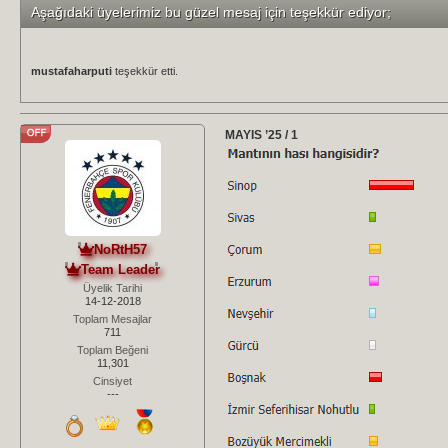
Aşağıdaki üyelerimiz bu güzel mesaj için teşekkür ediyor;
mustafaharputi
teşekkür etti.
MAYIS ’25 / 1
NoRtH57
Team Leader
Üyelik Tarihi
14-12-2018
Toplam Mesajlar
711
Toplam Beğeni
11,301
Cinsiyet
---