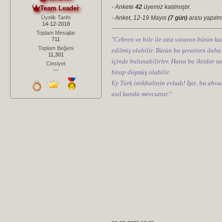
- Ankete
42
üyemiz katılmıştır.
Team Leader
Üyelik Tarihi
- Anket, 12-19 Mayıs
(7 gün)
arası yapılmı
14-12-2018
Toplam Mesajlar
"Cebren ve hile ile aziz vatanın bütün kal
711
Toplam Beğeni
edilmiş olabilir. Bütün bu şeraitten daha
11,301
içinde bulunabilirler. Hatta bu iktidar sa
Cinsiyet
---
bitap düşmüş olabilir.
Ey Türk istikbalinin evladı! İşte, bu ahv
asil kanda mevcuttur."