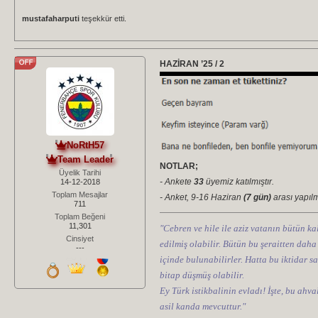
mustafaharputi
teşekkür etti.
HAZİRAN ’25 / 2
NoRtH57
Team Leader
NOTLAR;
Üyelik Tarihi
- Ankete
33
üyemiz katılmıştır.
14-12-2018
Toplam Mesajlar
- Anket, 9-16 Haziran
(7 gün)
arası yapılmı
711
Toplam Beğeni
11,301
"Cebren ve hile ile aziz vatanın bütün kal
Cinsiyet
edilmiş olabilir. Bütün bu şeraitten daha
---
içinde bulunabilirler. Hatta bu iktidar sa
bitap düşmüş olabilir.
Ey Türk istikbalinin evladı! İşte, bu ahv
asil kanda mevcuttur."