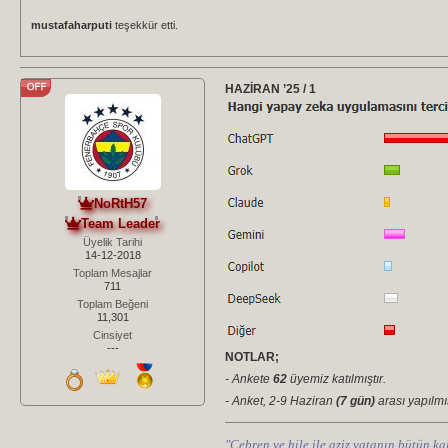
mustafaharputi
teşekkür etti.
HAZİRAN ’25 / 1
NoRtH57
Team Leader
Üyelik Tarihi
14-12-2018
Toplam Mesajlar
711
Toplam Beğeni
11,301
Cinsiyet
---
NOTLAR;
- Ankete
62
üyemiz katılmıştır.
- Anket, 2-9 Haziran
(7 gün)
arası yapılmış
"Cebren ve hile ile aziz vatanın bütün kal