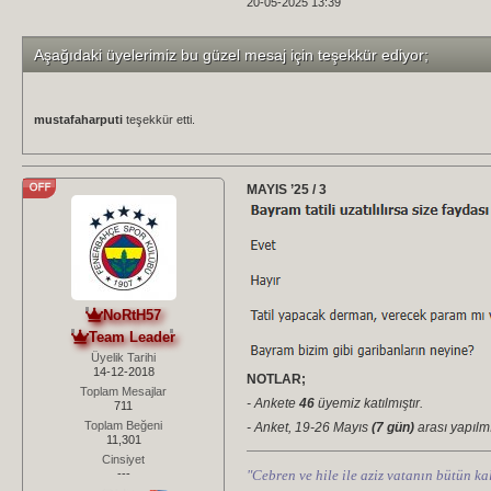
20-05-2025 13:39
Aşağıdaki üyelerimiz bu güzel mesaj için teşekkür ediyor;
mustafaharputi
teşekkür etti.
MAYIS ’25 / 3
NoRtH57
Team Leader
Üyelik Tarihi
14-12-2018
NOTLAR;
Toplam Mesajlar
- Ankete
46
üyemiz katılmıştır.
711
Toplam Beğeni
- Anket, 19-26 Mayıs
(7 gün)
arası yapılmı
11,301
Cinsiyet
---
"Cebren ve hile ile aziz vatanın bütün kal