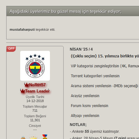
Aşağıdaki üyelerimiz bu güzel mesaj için teşekkür ediyor;
mustafaharputi
teşekkür etti.
NİSAN ’25 / 4
NoRtH57
Team Leader
Üyelik Tarihi
14-12-2018
Toplam Mesajlar
711
Toplam Beğeni
11,301
NOTLAR;
Cinsiyet
---
- Ankete
55
üyemiz katılmıştır.
- Anket, 28 Nisan-5 Mayıs
(7 gün)
arası ya