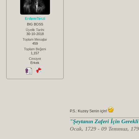
ErdemTerzi
BIG BOSS
Üyelik Tarihi
30-10-2018
Toplam Mesajlar
459
Toplam Beğeni
1,157
Cinsiyet
Erkek
P.S.: Kuzey Senin için!
"Şeytanın Zaferi İçin Gerekl
Ocak, 1729 - 09 Temmuz, 179