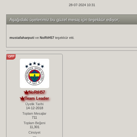
28-07-2024 10:31
Aşağıdaki üyelerimiz bu güzel mesaj için teşekkür ediyor;
mustafaharputi
ve
NoRtH57
teşekkür etti.
NoRtH57
Team Leader
Üyelik Tarihi
14-12-2018
Toplam Mesajlar
711
Toplam Beğeni
11,301
Cinsiyet
---