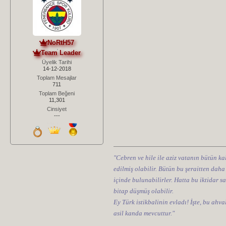
NoRtH57
Team Leader
Üyelik Tarihi
14-12-2018
Toplam Mesajlar
711
Toplam Beğeni
11,301
Cinsiyet
---
"Cebren ve hile ile aziz vatanın bütün kal
edilmiş olabilir. Bütün bu şeraitten daha
içinde bulunabilirler. Hatta bu iktidar sa
bitap düşmüş olabilir.
Ey Türk istikbalinin evladı! İşte, bu ahv
asil kanda mevcuttur."