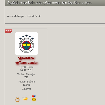
Aşağıdaki üyelerimiz bu güzel mesaj için teşekkür ediyor;
mustafaharputi
teşekkür etti.
NoRtH57
Team Leader
Üyelik Tarihi
14-12-2018
Toplam Mesajlar
711
Toplam Beğeni
11,301
Cinsiyet
---