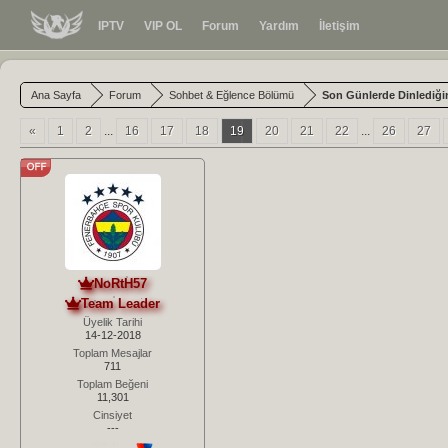
IPTV
VIP OL
Forum
Yardım
İletişim
Ana Sayfa
Forum
Sohbet & Eğlence Bölümü
Son Günlerde Dinlediğin
«
1
2
...
16
17
18
19
20
21
22
...
26
27
NoRtH57
Team Leader
Üyelik Tarihi
14-12-2018
Toplam Mesajlar
711
Toplam Beğeni
11,301
Cinsiyet
---