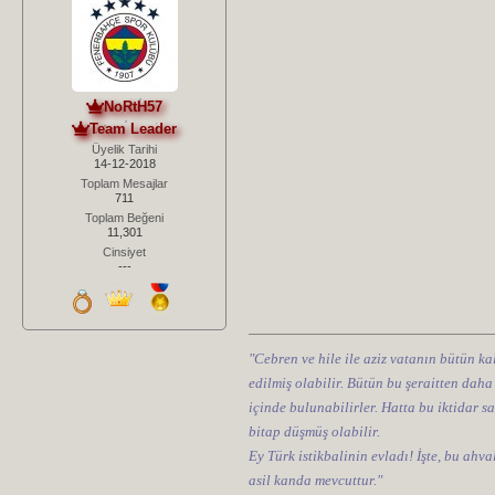
NoRtH57
Team Leader
Üyelik Tarihi
14-12-2018
Toplam Mesajlar
711
Toplam Beğeni
11,301
Cinsiyet
---
"Cebren ve hile ile aziz vatanın bütün kal
edilmiş olabilir. Bütün bu şeraitten daha
içinde bulunabilirler. Hatta bu iktidar sa
bitap düşmüş olabilir.
Ey Türk istikbalinin evladı! İşte, bu ahv
asil kanda mevcuttur."