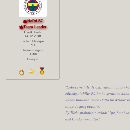
NoRtH57
Team Leader
Üyelik Tarihi
14-12-2018
Toplam Mesajlar
711
Toplam Beğeni
11,301
Cinsiyet
---
"Cebren ve hile ile aziz vatanın bütün kal
edilmiş olabilir. Bütün bu şeraitten daha
içinde bulunabilirler. Hatta bu iktidar sa
bitap düşmüş olabilir.
Ey Türk istikbalinin evladı! İşte, bu ahv
asil kanda mevcuttur."