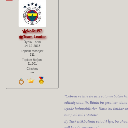
NoRtH57
Team Leader
Üyelik Tarihi
14-12-2018
Toplam Mesajlar
711
Toplam Beğeni
11,301
Cinsiyet
---
"Cebren ve hile ile aziz vatanın bütün kal
edilmiş olabilir. Bütün bu şeraitten daha
içinde bulunabilirler. Hatta bu iktidar sa
bitap düşmüş olabilir.
Ey Türk istikbalinin evladı! İşte, bu ahv
asil kanda mevcuttur."