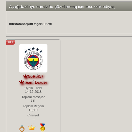
Aşağıdaki üyelerimiz bu güzel mesaj için teşekkür ediyor;
mustafaharputi
teşekkür etti.
NoRtH57
Team Leader
Üyelik Tarihi
14-12-2018
Toplam Mesajlar
711
Toplam Beğeni
11,301
Cinsiyet
---