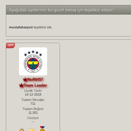
Aşağıdaki üyelerimiz bu güzel mesaj için teşekkür ediyor;
mustafaharputi
teşekkür etti.
NoRtH57
Team Leader
Üyelik Tarihi
14-12-2018
Toplam Mesajlar
711
Toplam Beğeni
11,301
Cinsiyet
---