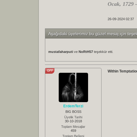
Ocak, 1729 
26-09-2024 02:37
Aşağıdaki üyelerimiz bu güzel mesaj için teşe
mustafaharputi
ve
NoRtH57
teşekkür etti.
Within Temptation
ErdemTerzi
BIG BOSS
Üyelik Tarihi
30-10-2018
Toplam Mesajlar
459
Toplam Beğeni