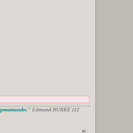
Yapmamasıdır."
Edmund BURKE (12
#2