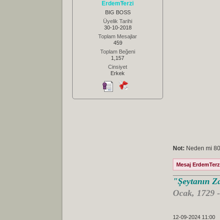
ErdemTerzi
BIG BOSS
Üyelik Tarihi
30-10-2018
Toplam Mesajlar
459
Toplam Beğeni
1,157
Cinsiyet
Erkek
Not:
Neden mi 80'l
Mesaj ErdemTerzi 
"Şeytanın Za
Ocak, 1729 
12-09-2024 11:00