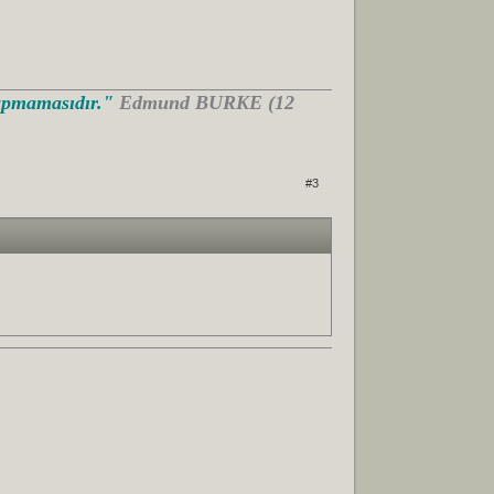
Yapmamasıdır."
Edmund BURKE (12
#3