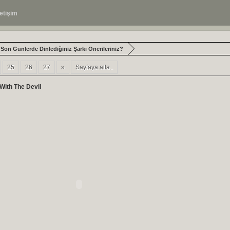
letişim
Son Günlerde Dinlediğiniz Şarkı Önerileriniz?
25
26
27
»
Sayfaya atla..
With The Devil