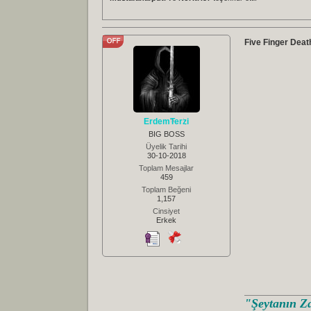
Five Finger Deat
ErdemTerzi
BIG BOSS
Üyelik Tarihi
30-10-2018
Toplam Mesajlar
459
Toplam Beğeni
1,157
Cinsiyet
Erkek
"Şeytanın Za