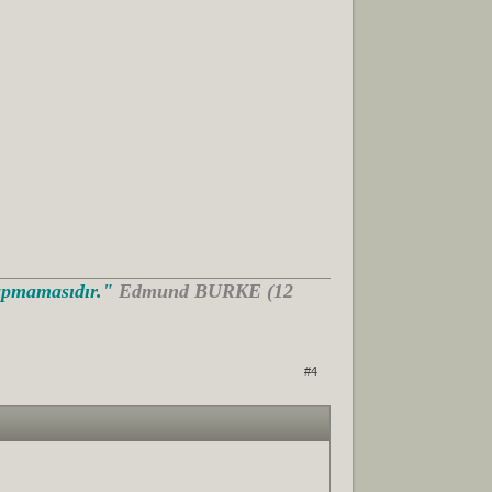
Yapmamasıdır."
Edmund BURKE (12
#4