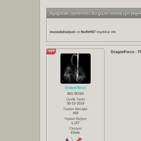
Aşağıdaki üyelerimiz bu güzel mesaj için teşe
mustafaharputi
ve
NoRtH57
teşekkür etti.
DragonForce - Th
ErdemTerzi
BIG BOSS
Üyelik Tarihi
30-10-2018
Toplam Mesajlar
459
Toplam Beğeni
1,157
Cinsiyet
Erkek