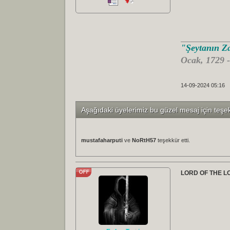
"Şeytanın Za
Ocak, 1729 
14-09-2024 05:16
Aşağıdaki üyelerimiz bu güzel mesaj için teşe
mustafaharputi
ve
NoRtH57
teşekkür etti.
LORD OF THE LOST