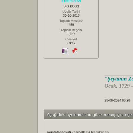
ErdemTerzi
BIG BOSS
Üyelik Tarihi
30-10-2018
Toplam Mesajlar
459
Toplam Beğeni
1,157
Cinsiyet
Erkek
"Şeytanın Za
Ocak, 1729 
25-09-2024 08:28
Aşağıdaki üyelerimiz bu güzel mesaj için teşe
mustafaharputi
ve
NoRtH57
teşekkür etti.