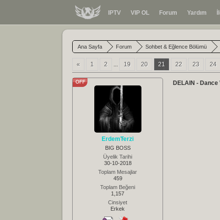
IPTV
VIP OL
Forum
Yardım
İ
Ana Sayfa
Forum
Sohbet & Eğlence Bölümü
«
1
2
...
19
20
21
22
23
24
DELAIN - Dance 
ErdemTerzi
BIG BOSS
Üyelik Tarihi
30-10-2018
Toplam Mesajlar
459
Toplam Beğeni
1,157
Cinsiyet
Erkek