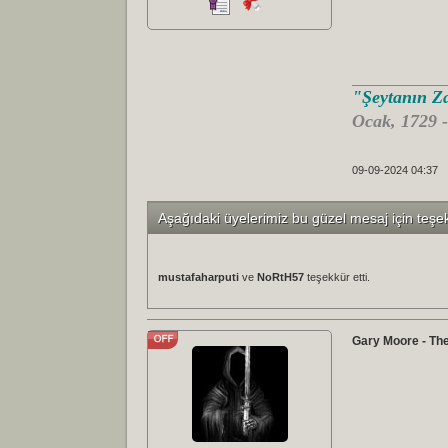
"Şeytanın Za
Ocak, 1729 
09-09-2024 04:37
Aşağıdaki üyelerimiz bu güzel mesaj için teşe
mustafaharputi
ve
NoRtH57
teşekkür etti.
Gary Moore - Th