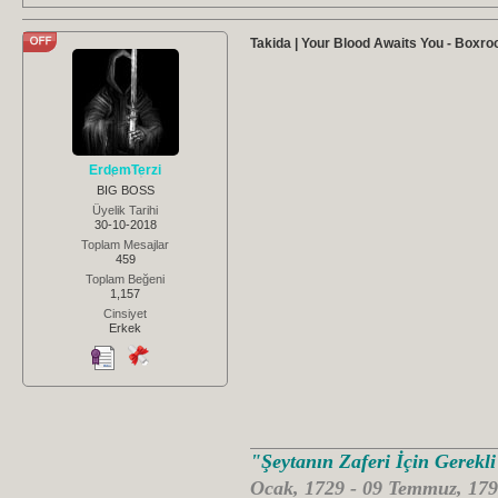
Takida | Your Blood Awaits You - Boxroo
ErdemTerzi
BIG BOSS
Üyelik Tarihi
30-10-2018
Toplam Mesajlar
459
Toplam Beğeni
1,157
Cinsiyet
Erkek
"Şeytanın Zaferi İçin Gerekl
Ocak, 1729 - 09 Temmuz, 179