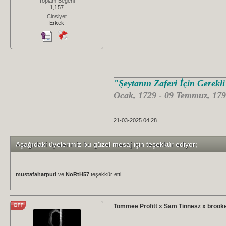
Toplam Beğeni
1,157
Cinsiyet
Erkek
"Şeytanın Zaferi İçin Gerekl
Ocak, 1729 - 09 Temmuz, 179
21-03-2025 04:28
Aşağıdaki üyelerimiz bu güzel mesaj için teşekkür ediyor;
mustafaharputi
ve
NoRtH57
teşekkür etti.
Tommee Profitt x Sam Tinnesz x broo