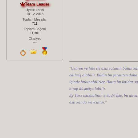
Team Leader
Üyelik Tarihi
14-12-2018
Toplam Mesajlar
711
Toplam Beğeni
11,301
Cinsiyet
---
"Cebren ve hile ile aziz vatanın bütün kal
edilmiş olabilir. Bütün bu şeraitten daha
içinde bulunabilirler. Hatta bu iktidar sa
bitap düşmüş olabilir.
Ey Türk istikbalinin evladı! İşte, bu ahv
asil kanda mevcuttur."