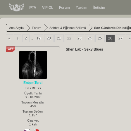
IPTV
VIP OL
Forum
Yardım
İletişim
Ana Sayfa
Forum
Sohbet & Eğlence Bölümü
Son Günlerde Dinlediğin
«
1
2
...
19
20
21
22
23
24
25
26
27
»
Shen Lab - Sexy Blues
ErdemTerzi
BIG BOSS
Üyelik Tarihi
30-10-2018
Toplam Mesajlar
459
Toplam Beğeni
1,157
Cinsiyet
Erkek