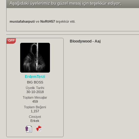
Aşağıdaki üyelerimiz bu güzel mesaj için teşekkür ediyor;
mustafaharputi
ve
NoRtH57
teşekkür etti.
Bloodywood - Aaj
ErdemTerzi
BIG BOSS
Üyelik Tarihi
30-10-2018
Toplam Mesajlar
459
Toplam Beğeni
1,157
Cinsiyet
Erkek