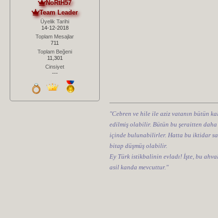
NoRtH57
Team Leader
Üyelik Tarihi
14-12-2018
Toplam Mesajlar
711
Toplam Beğeni
11,301
Cinsiyet
---
"Cebren ve hile ile aziz vatanın bütün kal
edilmiş olabilir. Bütün bu şeraitten daha
içinde bulunabilirler. Hatta bu iktidar sa
bitap düşmüş olabilir.
Ey Türk istikbalinin evladı! İşte, bu ahv
asil kanda mevcuttur."