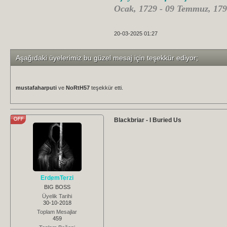
Ocak, 1729 - 09 Temmuz, 179
20-03-2025 01:27
Aşağıdaki üyelerimiz bu güzel mesaj için teşekkür ediyor;
mustafaharputi
ve
NoRtH57
teşekkür etti.
Blackbriar - I Buried Us
ErdemTerzi
BIG BOSS
Üyelik Tarihi
30-10-2018
Toplam Mesajlar
459