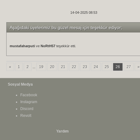
14-04-2025 08:53
Aşağıdaki üyelerimiz bu güzel mesaj için teşekkür ediyor;
mustafaharputi
ve
NoRtH57
teşekkür etti.
«
1
2
...
19
20
21
22
23
24
25
26
27
»
Sosyal Medya
Facebook
Instagram
Discord
Revolt
Yardım