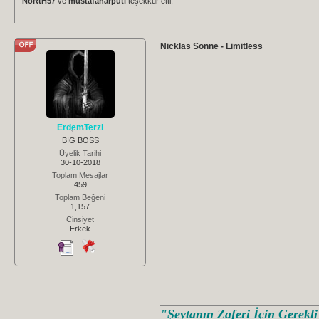
NoRtH57
ve
mustafaharputi
teşekkür etti.
Nicklas Sonne - Limitless
ErdemTerzi
BIG BOSS
Üyelik Tarihi
30-10-2018
Toplam Mesajlar
459
Toplam Beğeni
1,157
Cinsiyet
Erkek
"Şeytanın Zaferi İçin Gerekl