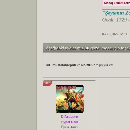
Mesaj ErdemTerzi 
"Şeytanın Za
Ocak, 1729 
03-12-2022 12:01
Aşağıdaki üyelerimiz bu güzel mesaj için teşe
url
,
mustafaharputi
ve
NoRtH57
teşekkür etti.
DjAragorn
Hyper User
Üyelik Tarihi