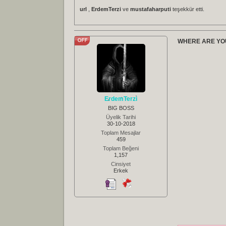
url
,
ErdemTerzi
ve
mustafaharputi
teşekkür etti.
WHERE ARE YOU
ErdemTerzi
BIG BOSS
Üyelik Tarihi
30-10-2018
Toplam Mesajlar
459
Toplam Beğeni
1,157
Cinsiyet
Erkek