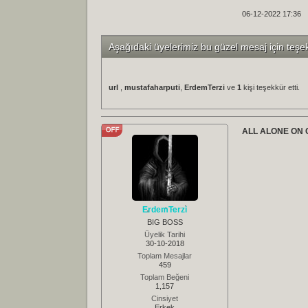
06-12-2022 17:36
Aşağıdaki üyelerimiz bu güzel mesaj için teşe
url
,
mustafaharputi
,
ErdemTerzi
ve
1
kişi teşekkür etti.
ALL ALONE ON C
ErdemTerzi
BIG BOSS
Üyelik Tarihi
30-10-2018
Toplam Mesajlar
459
Toplam Beğeni
1,157
Cinsiyet
Erkek