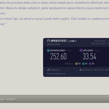
 Bütün bu şeraitten daha elim ve daha vahim olmak üzere, memleketin dâhilinde iktid
ler. Hatta bu iktidar sahipleri, şahsi menfaatlerini müstevlilerin siyasi emelleriyle
ilir.
nin evladı! İşte, bu ahval ve şerait içinde dahi vazifen, Türk istiklal ve cumhuriye
tur."
kkür ediyor;