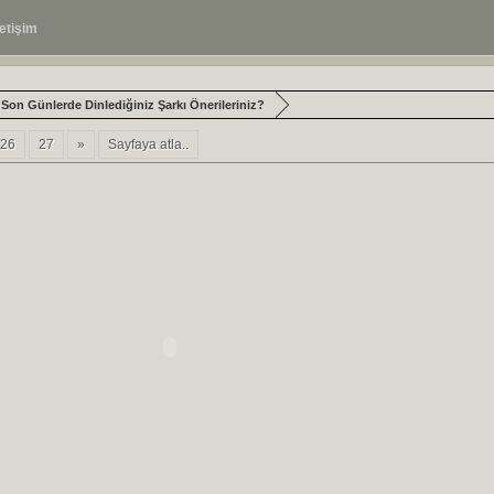
letişim
Son Günlerde Dinlediğiniz Şarkı Önerileriniz?
26
27
»
Sayfaya atla..