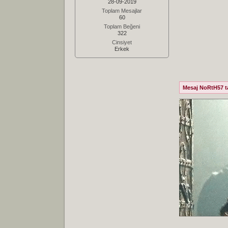
28-09-2019
Toplam Mesajlar
60
Toplam Beğeni
322
Cinsiyet
Erkek
Mesaj NoRtH57 tar