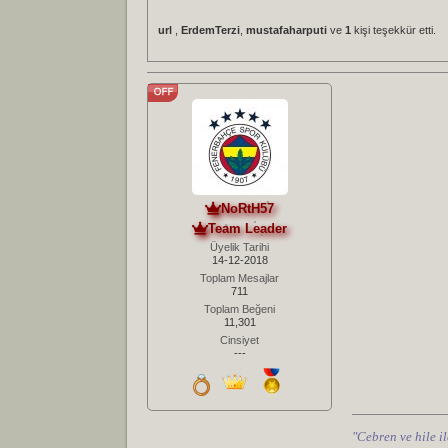
url
,
ErdemTerzi
,
mustafaharputi
ve
1
kişi teşekkür etti.
NoRtH57
Team Leader
Üyelik Tarihi
14-12-2018
Toplam Mesajlar
711
Toplam Beğeni
11,301
Cinsiyet
---
"Cebren ve hile il