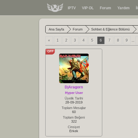
IPTV
VIP OL
Forum
Yardım
İ
Ana Sayfa
Forum
Sohbet & Eğlence Bölümü
«
1
2
3
4
5
6
7
8
9
...
DjAragorn
Hyper User
Üyelik Tarihi
28-09-2019
Toplam Mesajlar
60
Toplam Beğeni
322
Cinsiyet
Erkek