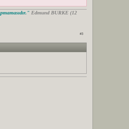
Yapmamasıdır."
Edmund BURKE (12
#3