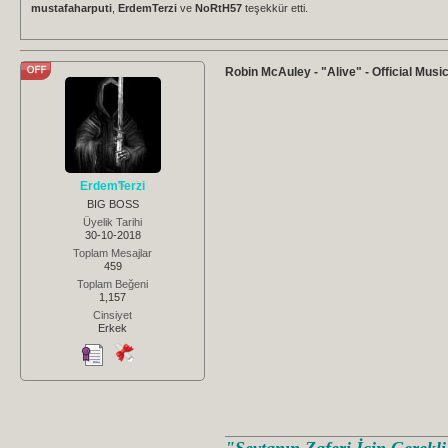
mustafaharputi
,
ErdemTerzi
ve
NoRtH57
teşekkür etti.
Robin McAuley - "Alive" - Official Musi
ErdemTerzi
BIG BOSS
Üyelik Tarihi
30-10-2018
Toplam Mesajlar
459
Toplam Beğeni
1,157
Cinsiyet
Erkek