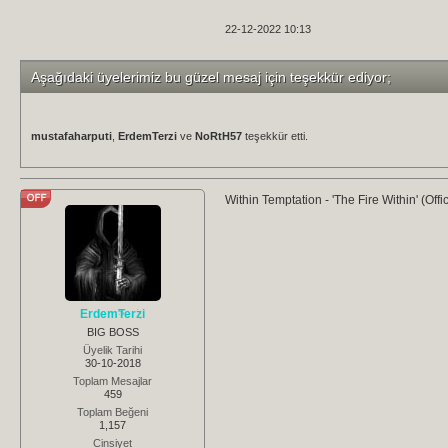
22-12-2022 10:13
Aşağıdaki üyelerimiz bu güzel mesaj için teşekkür ediyor;
mustafaharputi
,
ErdemTerzi
ve
NoRtH57
teşekkür etti.
Within Temptation - 'The Fire Within' (Offi
ErdemTerzi
BIG BOSS
Üyelik Tarihi
30-10-2018
Toplam Mesajlar
459
Toplam Beğeni
1,157
Cinsiyet