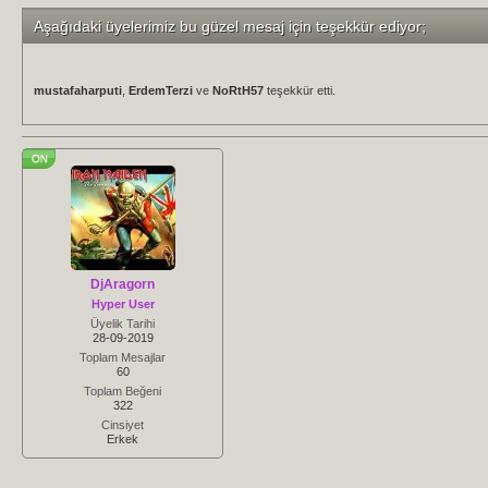
Aşağıdaki üyelerimiz bu güzel mesaj için teşekkür ediyor;
mustafaharputi
,
ErdemTerzi
ve
NoRtH57
teşekkür etti.
DjAragorn
Hyper User
Üyelik Tarihi
28-09-2019
Toplam Mesajlar
60
Toplam Beğeni
322
Cinsiyet
Erkek