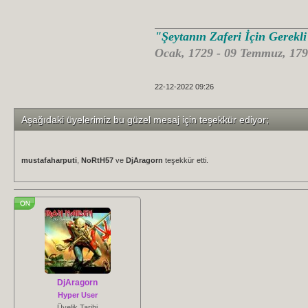
"Şeytanın Zaferi İçin Gerekl
Ocak, 1729 - 09 Temmuz, 179
22-12-2022 09:26
Aşağıdaki üyelerimiz bu güzel mesaj için teşekkür ediyor;
mustafaharputi
,
NoRtH57
ve
DjAragorn
teşekkür etti.
DjAragorn
Hyper User
Üyelik Tarihi