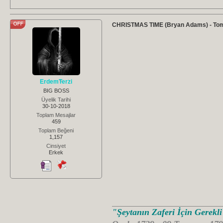
CHRISTMAS TIME (Bryan Adams) - Tom
ErdemTerzi
BIG BOSS
Üyelik Tarihi
30-10-2018
Toplam Mesajlar
459
Toplam Beğeni
1,157
Cinsiyet
Erkek
"Şeytanın Zaferi İçin Gerekl