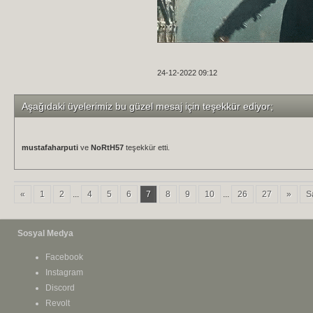
24-12-2022 09:12
Aşağıdaki üyelerimiz bu güzel mesaj için teşekkür ediyor;
mustafaharputi
ve
NoRtH57
teşekkür etti.
«
1
2
...
4
5
6
7
8
9
10
...
26
27
»
S
Sosyal Medya
Facebook
Instagram
Discord
Revolt