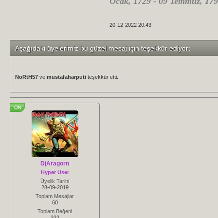
Ocak, 1729 - 09 Temmuz, 179
20-12-2022 20:43
Aşağıdaki üyelerimiz bu güzel mesaj için teşekkür ediyor;
NoRtH57
ve
mustafaharputi
teşekkür etti.
DjAragorn
Hyper User
Üyelik Tarihi
28-09-2019
Toplam Mesajlar
60
Toplam Beğeni
322