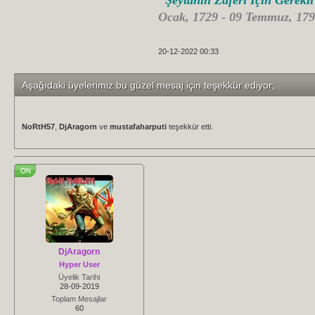
"Şeytanın Zaferi İçin Gerekl
Ocak, 1729 - 09 Temmuz, 179
20-12-2022 00:33
Aşağıdaki üyelerimiz bu güzel mesaj için teşekkür ediyor;
NoRtH57
,
DjAragorn
ve
mustafaharputi
teşekkür etti.
DjAragorn
Hyper User
Üyelik Tarihi
28-09-2019
Toplam Mesajlar
60