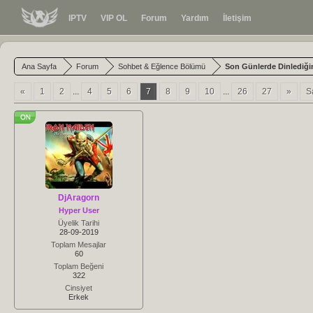
IPTV
VIP OL
Forum
Yardım
İletişim
Ana Sayfa
Forum
Sohbet & Eğlence Bölümü
Son Günlerde Dinlediğin
«
1
2
...
4
5
6
7
8
9
10
...
26
27
»
S
DjAragorn
Hyper User
Üyelik Tarihi
28-09-2019
Toplam Mesajlar
60
Toplam Beğeni
322
Cinsiyet
Erkek