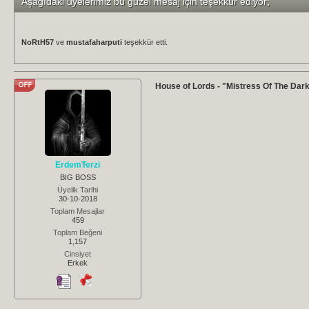
Aşağıdaki üyelerimiz bu güzel mesaj için teşekkür ediyor;
NoRtH57
ve
mustafaharputi
teşekkür etti.
House of Lords - "Mistress Of The Dark"
ErdemTerzi
BIG BOSS
Üyelik Tarihi
30-10-2018
Toplam Mesajlar
459
Toplam Beğeni
1,157
Cinsiyet
Erkek