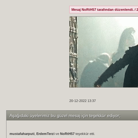
Mesaj NoRtH57 tarafından düzenlendi. / 2
20-12-2022 13:37
Aşağıdaki üyelerimiz bu güzel mesaj için teşekkür ediyor;
mustafaharputi
,
ErdemTerzi
ve
NoRtH57
teşekkür etti.