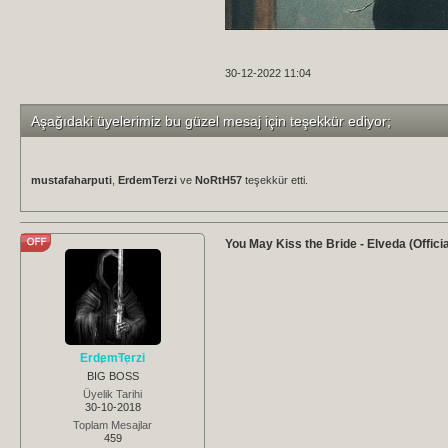
30-12-2022 11:04
Aşağıdaki üyelerimiz bu güzel mesaj için teşekkür ediyor;
mustafaharputi
,
ErdemTerzi
ve
NoRtH57
teşekkür etti.
You May Kiss the Bride - Elveda (Offici
ErdemTerzi
BIG BOSS
Üyelik Tarihi
30-10-2018
Toplam Mesajlar
459