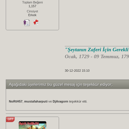
Toplam Beğeni
1,157
Cinsiyet
Erkek
"Şeytanın Zaferi İçin Gerekl
Ocak, 1729 - 09 Temmuz, 179
30-12-2022 15:10
Aşağıdaki üyelerimiz bu güzel mesaj için teşekkür ediyor;
NoRtH57
,
mustafaharputi
ve
DjAragorn
teşekkür etti.