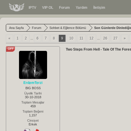
IPTV
VIP OL
Forum
Yardım
İletişim
Ana Sayfa
Forum
Sohbet & Eğlence Bölümü
Son Günlerde Dinlediğin
«
1
2
...
6
7
8
9
10
11
12
...
26
27
»
Two Steps From Hell - Tale Of The Fores
ErdemTerzi
BIG BOSS
Üyelik Tarihi
30-10-2018
Toplam Mesajlar
459
Toplam Beğeni
1,157
Cinsiyet
Erkek