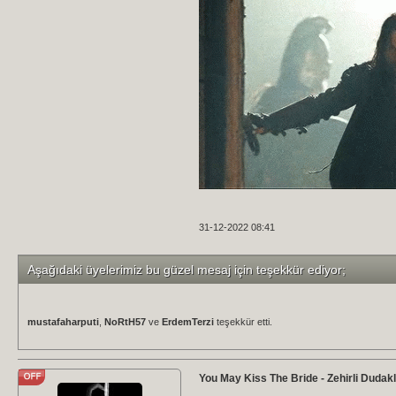
31-12-2022 08:41
Aşağıdaki üyelerimiz bu güzel mesaj için teşekkür ediyor;
mustafaharputi
,
NoRtH57
ve
ErdemTerzi
teşekkür etti.
You May Kiss The Bride - Zehirli Dudakla