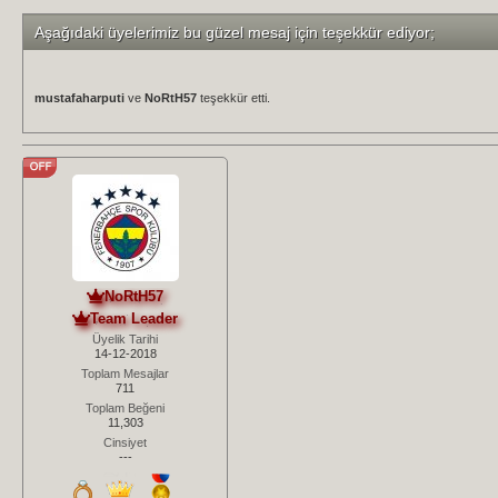
Aşağıdaki üyelerimiz bu güzel mesaj için teşekkür ediyor;
mustafaharputi
ve
NoRtH57
teşekkür etti.
NoRtH57
Team Leader
Üyelik Tarihi
14-12-2018
Toplam Mesajlar
711
Toplam Beğeni
11,303
Cinsiyet
---