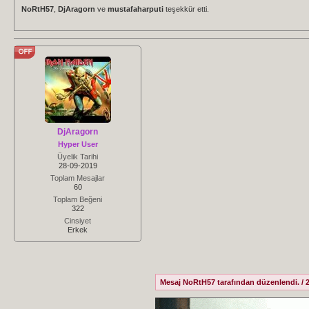
NoRtH57
,
DjAragorn
ve
mustafaharputi
teşekkür etti.
DjAragorn
Hyper User
Üyelik Tarihi
28-09-2019
Toplam Mesajlar
60
Toplam Beğeni
322
Cinsiyet
Erkek
Mesaj NoRtH57 tarafından düzenlendi. / 2