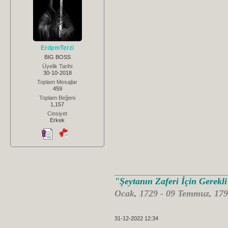
ErdemTerzi
BIG BOSS
Üyelik Tarihi
30-10-2018
Toplam Mesajlar
459
Toplam Beğeni
1,157
Cinsiyet
Erkek
"Şeytanın Zaferi İçin Gerekl
Ocak, 1729 - 09 Temmuz, 179
31-12-2022 12:34