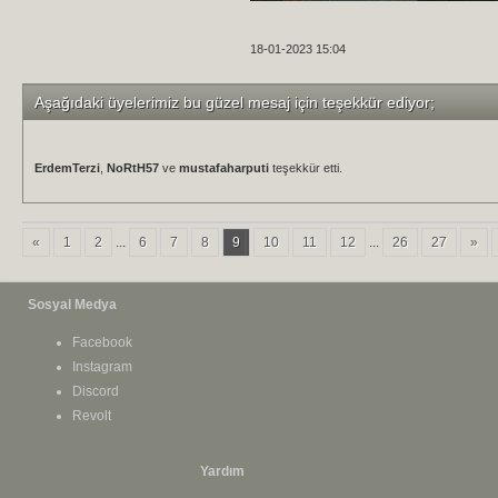
18-01-2023 15:04
Aşağıdaki üyelerimiz bu güzel mesaj için teşekkür ediyor;
ErdemTerzi
,
NoRtH57
ve
mustafaharputi
teşekkür etti.
«
1
2
...
6
7
8
9
10
11
12
...
26
27
»
Sosyal Medya
Facebook
Instagram
Discord
Revolt
Yardım