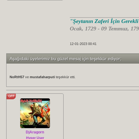
"Şeytanın Zaferi İçin Gerekl
Ocak, 1729 - 09 Temmuz, 179
12-01-2023 00:41
Aşağıdaki üyelerimiz bu güzel mesaj için teşekkür ediyor;
NoRtH57
ve
mustafaharputi
teşekkür etti.
DjAragorn
Hyper User