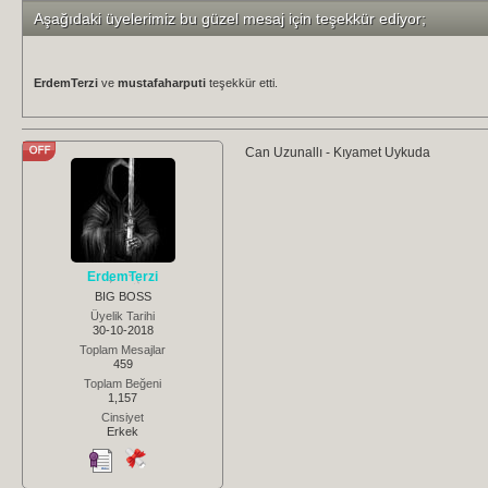
Aşağıdaki üyelerimiz bu güzel mesaj için teşekkür ediyor;
ErdemTerzi
ve
mustafaharputi
teşekkür etti.
Can Uzunallı - Kıyamet Uykuda
ErdemTerzi
BIG BOSS
Üyelik Tarihi
30-10-2018
Toplam Mesajlar
459
Toplam Beğeni
1,157
Cinsiyet
Erkek