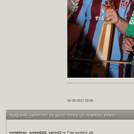
05-04-2017 20:09
Aşağıdaki üyelerimiz bu güzel mesaj için teşekkür ediyor;
erolakkiran
,
sevket8302
,
yalcin23
ve
7
kişi teşekkür etti.