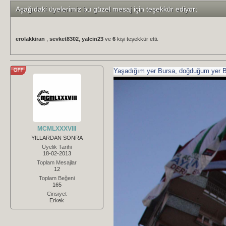
Aşağıdaki üyelerimiz bu güzel mesaj için teşekkür ediyor;
erolakkiran
,
sevket8302
,
yalcin23
ve
6
kişi teşekkür etti.
Yaşadığım yer Bursa, doğduğum yer B
MCMLXXXVIII
YILLARDAN SONRA
Üyelik Tarihi
18-02-2013
Toplam Mesajlar
12
Toplam Beğeni
165
Cinsiyet
Erkek