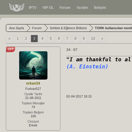
IPTV
VIP OL
Forum
Yardım
İletişim
Ana Sayfa
Forum
Sohbet & Eğlence Bölümü
TORK kullanıcıları nerel
«
1
2
3
4
5
6
7
8
9
10
»
34 - 67
"I am thankful to al
(A. Einstein)
erkan34
Furkan527
Üyelik Tarihi
02-04-2017 18:15
31-08-2011
Toplam Mesajlar
74
Toplam Beğeni
100
Cinsiyet
Erkek