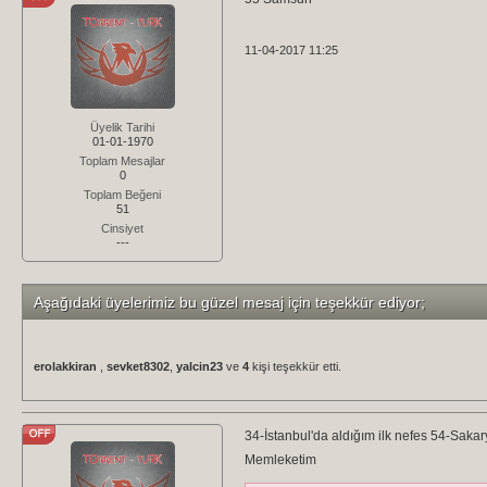
11-04-2017 11:25
Üyelik Tarihi
01-01-1970
Toplam Mesajlar
0
Toplam Beğeni
51
Cinsiyet
---
Aşağıdaki üyelerimiz bu güzel mesaj için teşekkür ediyor;
erolakkiran
,
sevket8302
,
yalcin23
ve
4
kişi teşekkür etti.
34-İstanbul'da aldığım ilk nefes 54-Sa
Memleketim