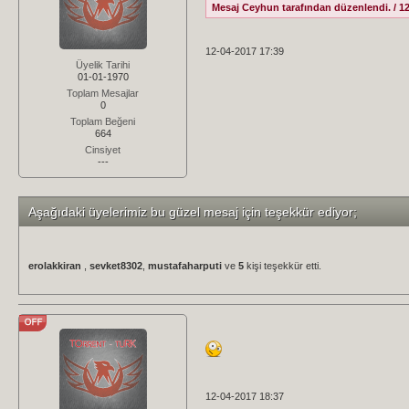
Mesaj Ceyhun tarafından düzenlendi. / 12
12-04-2017 17:39
Üyelik Tarihi
01-01-1970
Toplam Mesajlar
0
Toplam Beğeni
664
Cinsiyet
---
Aşağıdaki üyelerimiz bu güzel mesaj için teşekkür ediyor;
erolakkiran
,
sevket8302
,
mustafaharputi
ve
5
kişi teşekkür etti.
12-04-2017 18:37