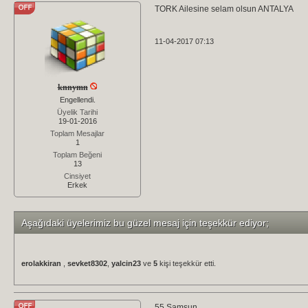
TORK Ailesine selam olsun ANTALYA
11-04-2017 07:13
knnymn
Engellendi.
Üyelik Tarihi
19-01-2016
Toplam Mesajlar
1
Toplam Beğeni
13
Cinsiyet
Erkek
Aşağıdaki üyelerimiz bu güzel mesaj için teşekkür ediyor;
erolakkiran
,
sevket8302
,
yalcin23
ve
5
kişi teşekkür etti.
55 Samsun