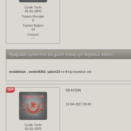
Üyelik Tarihi
01-01-1970
Toplam Mesajlar
0
Toplam Beğeni
13
Cinsiyet
---
Aşağıdaki üyelerimiz bu güzel mesaj için teşekkür ediyor;
erolakkiran
,
sevket8302
,
yalcin23
ve
4
kişi teşekkür etti.
09 AYDIN
12-04-2017 20:43
Üyelik Tarihi
01-01-1970