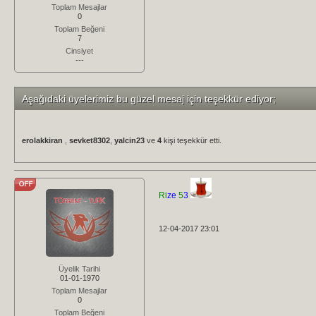
Toplam Mesajlar
0
Toplam Beğeni
7
Cinsiyet
---
Aşağıdaki üyelerimiz bu güzel mesaj için teşekkür ediyor;
erolakkiran
,
sevket8302
,
yalcin23
ve
4
kişi teşekkür etti.
Ri
ze
5
3
12-04-2017 23:01
Üyelik Tarihi
01-01-1970
Toplam Mesajlar
0
Toplam Beğeni