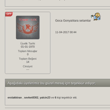
Goca Gonyalılara selamlar
11-04-2017 00:44
Üyelik Tarihi
01-01-1970
Toplam Mesajlar
0
Toplam Beğeni
14
Cinsiyet
---
Aşağıdaki üyelerimiz bu güzel mesaj için teşekkür ediyor;
erolakkiran
,
sevket8302
,
yalcin23
ve
6
kişi teşekkür etti.