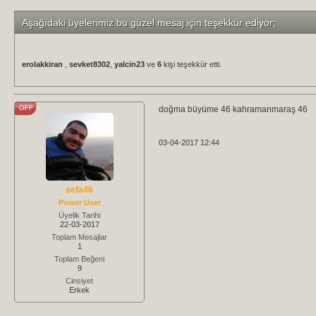
Aşağıdaki üyelerimiz bu güzel mesaj için teşekkür ediyor;
erolakkiran
,
sevket8302
,
yalcin23
ve
6
kişi teşekkür etti.
doğma büyüme 46 kahramanmaraş 46
03-04-2017 12:44
sefa46
Power User
Üyelik Tarihi
22-03-2017
Toplam Mesajlar
1
Toplam Beğeni
9
Cinsiyet
Erkek