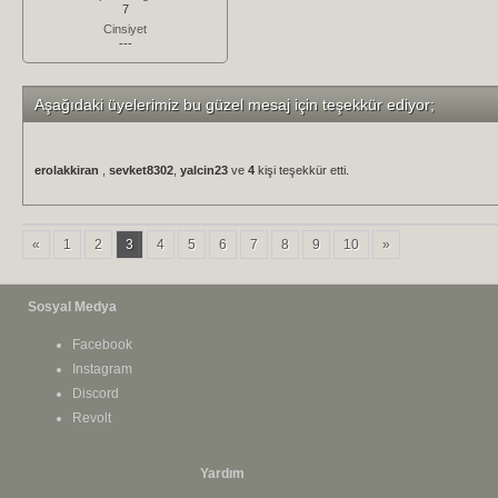
7
Cinsiyet
---
Aşağıdaki üyelerimiz bu güzel mesaj için teşekkür ediyor;
erolakkiran
,
sevket8302
,
yalcin23
ve
4
kişi teşekkür etti.
«
1
2
3
4
5
6
7
8
9
10
»
Sosyal Medya
Facebook
Instagram
Discord
Revolt
Yardım