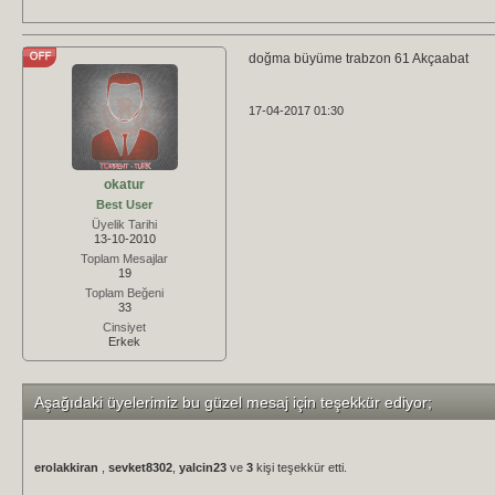
doğma büyüme trabzon 61 Akçaabat
17-04-2017 01:30
okatur
Best User
Üyelik Tarihi
13-10-2010
Toplam Mesajlar
19
Toplam Beğeni
33
Cinsiyet
Erkek
Aşağıdaki üyelerimiz bu güzel mesaj için teşekkür ediyor;
erolakkiran
,
sevket8302
,
yalcin23
ve
3
kişi teşekkür etti.