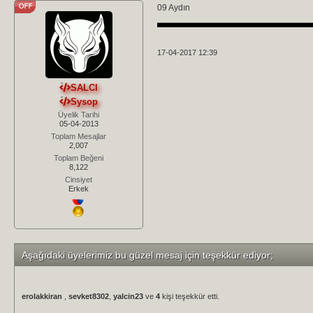
09 Aydın
17-04-2017 12:39
SALCI
Sysop
Üyelik Tarihi
05-04-2013
Toplam Mesajlar
2,007
Toplam Beğeni
8,122
Cinsiyet
Erkek
Aşağıdaki üyelerimiz bu güzel mesaj için teşekkür ediyor;
erolakkiran
,
sevket8302
,
yalcin23
ve
4
kişi teşekkür etti.