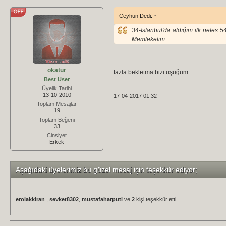
Ceyhun Dedi:
↑
34-İstanbul'da aldığım ilk nefe
Memleketim
okatur
fazla bekletma bizi uşuğum
Best User
Üyelik Tarihi
13-10-2010
17-04-2017 01:32
Toplam Mesajlar
19
Toplam Beğeni
33
Cinsiyet
Erkek
Aşağıdaki üyelerimiz bu güzel mesaj için teşekkür ediyor;
erolakkiran
,
sevket8302
,
mustafaharputi
ve
2
kişi teşekkür etti.