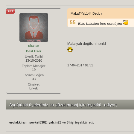
MaLaTYaL144 Dedi:
↑
Bilin bakalım ben nereliyim
Malatyalı değilsin herıld
okatur
Best User
Üyelik Tarihi
13-10-2010
17-04-2017 01:31
Toplam Mesajlar
19
Toplam Beğeni
33
Cinsiyet
Erkek
Aşağıdaki üyelerimiz bu güzel mesaj için teşekkür ediyor;
erolakkiran
,
sevket8302
,
yalcin23
ve
3
kişi teşekkür etti.