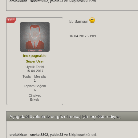
erolakkiran
,
sevket8302
,
yalcin23
ve
5
kişi teşekkür etti.
55 Samsun
16-04-2017 21:09
inexpugnable
Süper User
Üyelik Tarihi
15-04-2017
Toplam Mesajlar
1
Toplam Beğeni
6
Cinsiyet
Erkek
Aşağıdaki üyelerimiz bu güzel mesaj için teşekkür ediyor;
erolakkiran
,
sevket8302
,
yalcin23
ve
3
kişi teşekkür etti.