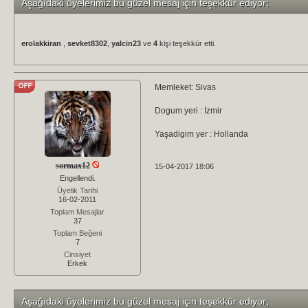
Aşağıdaki üyelerimiz bu güzel mesaj için teşekkür ediyor;
erolakkiran
,
sevket8302
,
yalcin23
ve
4
kişi teşekkür etti.
Memleket: Sivas
Dogum yeri : İzmir
Yaşadigim yer : Hollanda
sormax12
15-04-2017 18:06
Engellendi.
Üyelik Tarihi
16-02-2011
Toplam Mesajlar
37
Toplam Beğeni
7
Cinsiyet
Erkek
Aşağıdaki üyelerimiz bu güzel mesaj için teşekkür ediyor;