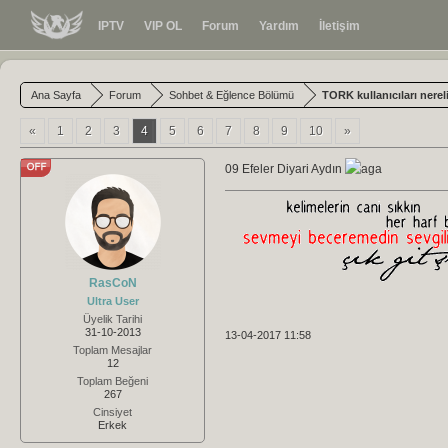
IPTV
VIP OL
Forum
Yardım
İletişim
Ana Sayfa
Forum
Sohbet & Eğlence Bölümü
TORK kullanıcıları nerel
«
1
2
3
4
5
6
7
8
9
10
»
09 Efeler Diyari Aydın
RasCoN
Ultra User
Üyelik Tarihi
31-10-2013
13-04-2017 11:58
Toplam Mesajlar
12
Toplam Beğeni
267
Cinsiyet
Erkek