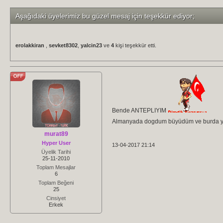
Aşağıdaki üyelerimiz bu güzel mesaj için teşekkür ediyor;
erolakkiran
,
sevket8302
,
yalcin23
ve
4
kişi teşekkür etti.
Bende ANTEPLIYIM
Almanyada dogdum büyüdüm ve burda ya
murat89
Hyper User
13-04-2017 21:14
Üyelik Tarihi
25-11-2010
Toplam Mesajlar
6
Toplam Beğeni
25
Cinsiyet
Erkek