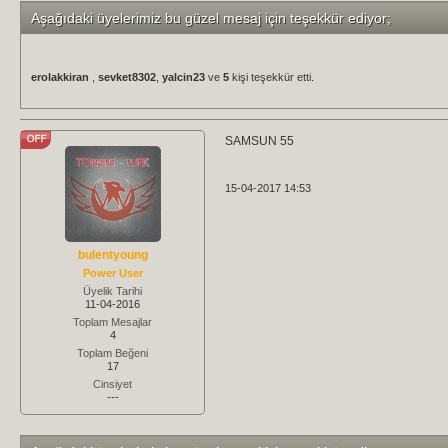
Aşağıdaki üyelerimiz bu güzel mesaj için teşekkür ediyor;
erolakkiran
,
sevket8302
,
yalcin23
ve
5
kişi teşekkür etti.
SAMSUN 55
15-04-2017 14:53
bulentyoung
Power User
Üyelik Tarihi
11-04-2016
Toplam Mesajlar
4
Toplam Beğeni
17
Cinsiyet
---