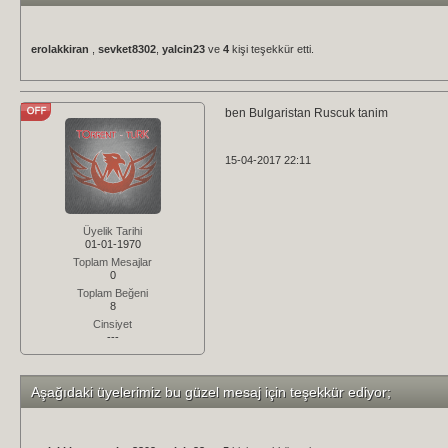
erolakkiran
,
sevket8302
,
yalcin23
ve
4
kişi teşekkür etti.
ben Bulgaristan Ruscuk tanim
15-04-2017 22:11
Üyelik Tarihi
01-01-1970
Toplam Mesajlar
0
Toplam Beğeni
8
Cinsiyet
---
Aşağıdaki üyelerimiz bu güzel mesaj için teşekkür ediyor;