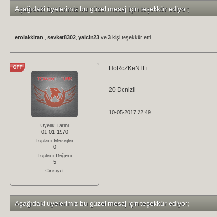
Aşağıdaki üyelerimiz bu güzel mesaj için teşekkür ediyor;
erolakkiran
,
sevket8302
,
yalcin23
ve
3
kişi teşekkür etti.
HoRoZKeNTLi
20 Denizli
10-05-2017 22:49
Üyelik Tarihi
01-01-1970
Toplam Mesajlar
0
Toplam Beğeni
5
Cinsiyet
---
Aşağıdaki üyelerimiz bu güzel mesaj için teşekkür ediyor;