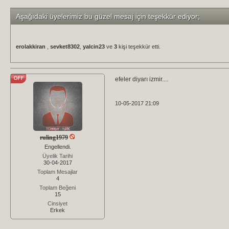
Aşağıdaki üyelerimiz bu güzel mesaj için teşekkür ediyor;
erolakkiran
,
sevket8302
,
yalcin23
ve
3
kişi teşekkür etti.
efeler diyarı izmir....
10-05-2017 21:09
ruling1979
Engellendi.
Üyelik Tarihi
30-04-2017
Toplam Mesajlar
4
Toplam Beğeni
15
Cinsiyet
Erkek