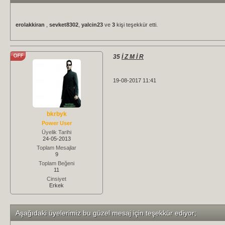
erolakkiran
,
sevket8302
,
yalcin23
ve
3
kişi teşekkür etti.
35
İ Z M İ R
19-08-2017 11:41
bkrbyk
Power User
Üyelik Tarihi
24-05-2013
Toplam Mesajlar
9
Toplam Beğeni
11
Cinsiyet
Erkek
Aşağıdaki üyelerimiz bu güzel mesaj için teşekkür ediyor;