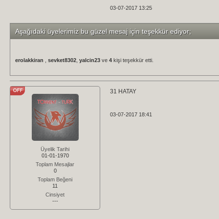
03-07-2017 13:25
Aşağıdaki üyelerimiz bu güzel mesaj için teşekkür ediyor;
erolakkiran
,
sevket8302
,
yalcin23
ve
4
kişi teşekkür etti.
31 HATAY
03-07-2017 18:41
Üyelik Tarihi
01-01-1970
Toplam Mesajlar
0
Toplam Beğeni
11
Cinsiyet
---