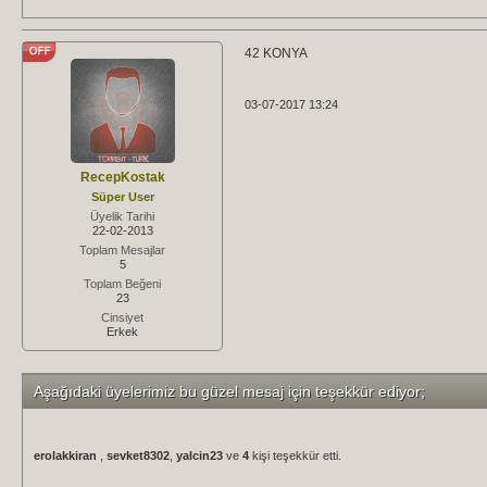
42 KONYA
03-07-2017 13:24
RecepKostak
Süper User
Üyelik Tarihi
22-02-2013
Toplam Mesajlar
5
Toplam Beğeni
23
Cinsiyet
Erkek
Aşağıdaki üyelerimiz bu güzel mesaj için teşekkür ediyor;
erolakkiran
,
sevket8302
,
yalcin23
ve
4
kişi teşekkür etti.