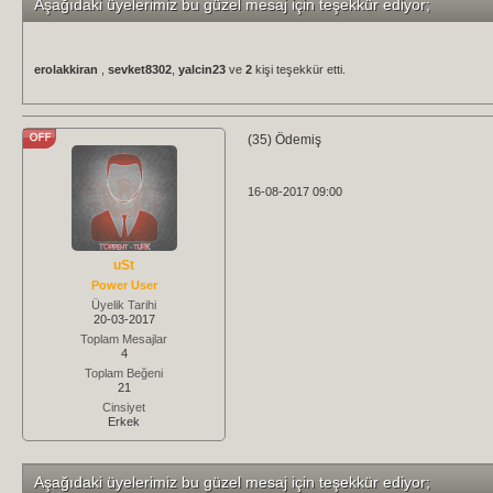
Aşağıdaki üyelerimiz bu güzel mesaj için teşekkür ediyor;
erolakkiran
,
sevket8302
,
yalcin23
ve
2
kişi teşekkür etti.
(35) Ödemiş
16-08-2017 09:00
uSt
Power User
Üyelik Tarihi
20-03-2017
Toplam Mesajlar
4
Toplam Beğeni
21
Cinsiyet
Erkek
Aşağıdaki üyelerimiz bu güzel mesaj için teşekkür ediyor;