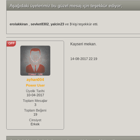
Aşağıdaki üyelerimiz bu güzel mesaj için teşekkür ediyor;
erolakkiran
,
sevket8302
,
yalcin23
ve
3
kişi teşekkür etti.
Kayseri mekan.
14-08-2017 22:19
ayhan004
Power User
Üyelik Tarihi
10-04-2017
Toplam Mesajlar
3
Toplam Beğeni
19
Cinsiyet
Erkek