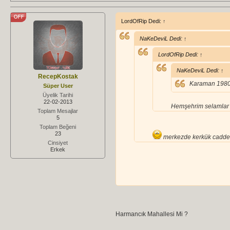
LordOfRip Dedi:
↑
NaKeDeviL Dedi:
↑
LordOfRip Dedi:
↑
NaKeDeviL Dedi:
↑
RecepKostak
Karaman 1980 
Süper User
Üyelik Tarihi
22-02-2013
Hemşehrim selamlar 
Toplam Mesajlar
5
Toplam Beğeni
23
merkezde kerkük cadde
Cinsiyet
Erkek
Harmnacıktayım ben
Harmancık Mahallesi Mi ?