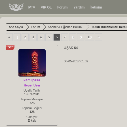
IPTV
VIP OL
Forum
Yardım
İletişim
Ana Sayfa
Forum
Sohbet & Eğlence Bölümü
TORK kullanıcıları nerel
«
1
2
3
4
5
6
7
8
9
10
»
UŞAK 64
08-05-2017 01:02
kamilpasa
Hyper User
Üyelik Tarihi
19-09-2011
Toplam Mesajlar
725
Toplam Beğeni
126
Cinsiyet
Erkek