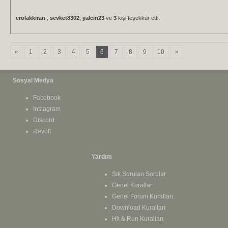
erolakkiran
,
sevket8302
,
yalcin23
ve
3
kişi teşekkür etti.
«
1
2
3
4
5
6
7
8
9
10
»
Sosyal Medya
Facebook
Instagram
Discord
Revolt
Yardım
Sık Sorulan Sorular
Genel Kurallar
Genel Forum Kuralları
Download Kuralları
Hit & Run Kuralları