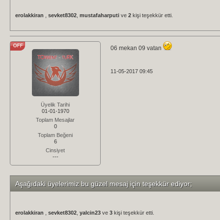
erolakkiran
,
sevket8302
,
mustafaharputi
ve
2
kişi teşekkür etti.
06 mekan 09 vatan
11-05-2017 09:45
Üyelik Tarihi
01-01-1970
Toplam Mesajlar
0
Toplam Beğeni
6
Cinsiyet
---
Aşağıdaki üyelerimiz bu güzel mesaj için teşekkür ediyor;
erolakkiran
,
sevket8302
,
yalcin23
ve
3
kişi teşekkür etti.