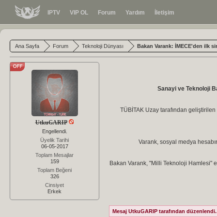
IPTV
VIP OL
Forum
Yardım
İletişim
Ana Sayfa
Forum
Teknoloji Dünyası
Bakan Varank: İMECE'den ilk si
Sanayi ve Teknoloji Ba
TÜBİTAK Uzay tarafından geliştirile
UtkuGARIP
Engellendi.
Üyelik Tarihi
Varank, sosyal medya hesabında
06-05-2017
Toplam Mesajlar
159
Bakan Varank, "Milli Teknoloji Hamlesi" et
Toplam Beğeni
326
Cinsiyet
Erkek
Mesaj UtkuGARIP tarafından düzenlendi. 