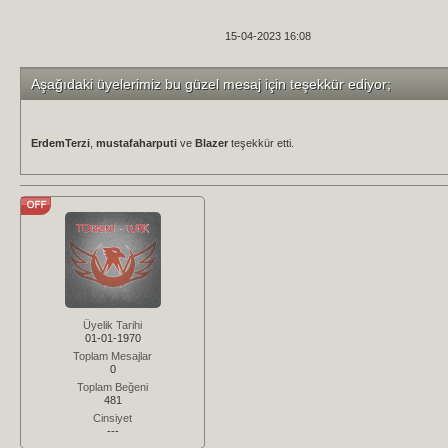
15-04-2023 16:08
Aşağıdaki üyelerimiz bu güzel mesaj için teşekkür ediyor;
ErdemTerzi
,
mustafaharputi
ve
Blazer
teşekkür etti.
Üyelik Tarihi
01-01-1970
Toplam Mesajlar
0
Toplam Beğeni
481
Cinsiyet
---