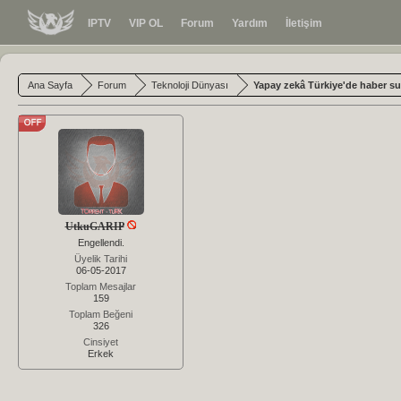
IPTV
VIP OL
Forum
Yardım
İletişim
Ana Sayfa
Forum
Teknoloji Dünyası
Yapay zekâ Türkiye'de haber s
UtkuGARIP
Engellendi.
Üyelik Tarihi
06-05-2017
Toplam Mesajlar
159
Toplam Beğeni
326
Cinsiyet
Erkek