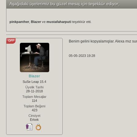
Aşağıdaki üyelerimiz bu güzel mesaj için teşekkür ediyor;
pinkpanther
,
Blazer
ve
mustafaharputi
teşekkür etti.
Benim gelini kopyalamışlar. Alexa mız s
05-05-2023 19:28
Blazer
SuSe Leap 15.4
Üyelik Tarihi
28-11-2018
Toplam Mesajlar
114
Toplam Beğeni
423
Cinsiyet
Erkek