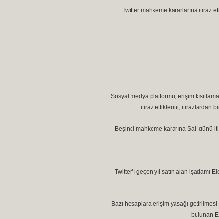
Twitter mahkeme kararlarına itiraz 
Sosyal medya platformu, erişim kısıtlamal
itiraz ettiklerini; itirazlarda
Beşinci mahkeme kararına Salı günü itir
Twitter’ı geçen yıl satın alan işadamı 
Bazı hesaplara erişim yasağı getirilmes
bulunan El