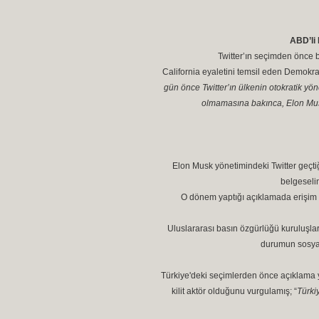
ABD’li 
Twitter’ın seçimden önce 
California eyaletini temsil eden Demokra
gün önce Twitter’ın ülkenin otokratik yön
olmamasına bakınca, Elon Musk
Elon Musk yönetimindeki Twitter geçti
belgeselin
O dönem yaptığı açıklamada erişim kıs
Uluslararası basın özgürlüğü kuruluşla
durumun sosyal 
Türkiye'deki seçimlerden önce açıklama 
kilit aktör olduğunu vurgulamış; “
Türki