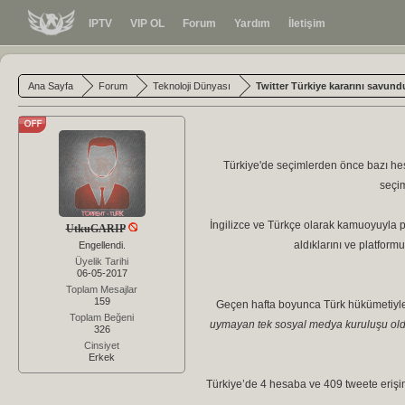
IPTV
VIP OL
Forum
Yardım
İletişim
Ana Sayfa
Forum
Teknoloji Dünyası
Twitter Türkiye kararını savun
Türkiye'de seçimlerden önce bazı hes
seçim
İngilizce ve Türkçe olarak kamuoyuyla 
UtkuGARIP
aldıklarını ve platformu
Engellendi.
Üyelik Tarihi
06-05-2017
Toplam Mesajlar
159
Geçen hafta boyunca Türk hükümetiyle 
Toplam Beğeni
uymayan tek sosyal medya kuruluşu olduğ
326
Cinsiyet
Erkek
Türkiye’de 4 hesaba ve 409 tweete erişim en