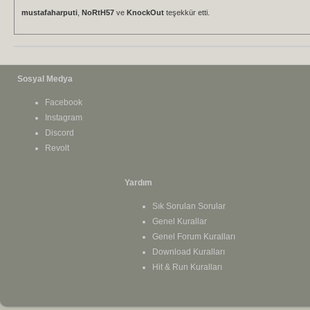
mustafaharputi
,
NoRtH57
ve
KnockOut
teşekkür etti.
Sosyal Medya
Facebook
Instagram
Discord
Revolt
Yardım
Sık Sorulan Sorular
Genel Kurallar
Genel Forum Kuralları
Download Kuralları
Hit & Run Kuralları