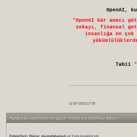
OpenAI, ku
"OpenAI kâr amacı güt
zekayı, finansal get
insanlığa en çok 
yükümlülüklerd
Tabii
"
11-07-2023 17:33
Aşağıdaki üyelerimiz bu güzel mesaj için teşekkür ediyor;
ErdemTerzi
,
Blazer
,
mustafaharputi
ve
1
kişi teşekkür etti.