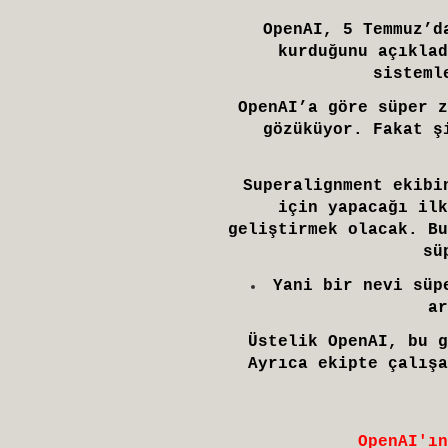
OpenAI, 5 Temmuz’d
kurduğunu açıkla
sisteml
OpenAI’a göre süper z
gözüküyor. Fakat ş
Superalignment ekibi
için yapacağı ilk
geliştirmek olacak. Bu
sü
Yani bir nevi süp
ar
Üstelik OpenAI, bu g
Ayrıca ekipte çalışa
OpenAI'ın