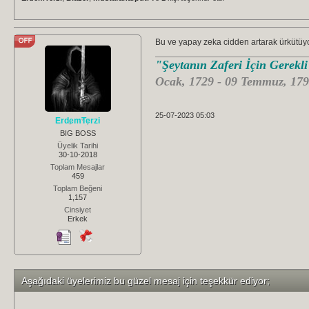
Bu ve yapay zeka cidden artarak ürkütüyo
"Şeytanın Zaferi İçin Gerekl
Ocak, 1729 - 09 Temmuz, 179
25-07-2023 05:03
ErdemTerzi
BIG BOSS
Üyelik Tarihi
30-10-2018
Toplam Mesajlar
459
Toplam Beğeni
1,157
Cinsiyet
Erkek
Aşağıdaki üyelerimiz bu güzel mesaj için teşekkür ediyor;