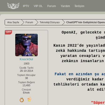
IPTV
VIP OL
Forum
Yardım
İletişim
Ana Sayfa
Forum
Teknoloji Dünyası
ChatGPT’nin Geliştiricisi Open
OpenAI, gelecekte 
şimd
Kasım 2022’de yayınlad
zekâ hakkında tartışm
yaratan cevapları v
KnockOut
zekânın insanların
1903
Üyelik Tarihi
26-10-2014
Fakat en azından şu a
Toplam Mesajlar
38
verdiğimiz kadar
Toplam Beğeni
tehlikeleri ortadan ka
13,493
alt edi
Cinsiyet
Erkek
“Süper