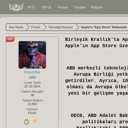
IPTV
VIP OL
Forum
Yardım
İletişim
Ana Sayfa
Forum
Teknoloji Dünyası
Apple'a "App Store" Nedeniyle 1
Birleşik Krallık'ta Ap
Apple'ın App Store üze
ABD merkezli teknolo
KnockOut
Avrupa Birliği yet
1903
getirdiler
. Ayrıca, iO
Üyelik Tarihi
26-10-2014
olması da Avrupa ülke
Toplam Mesajlar
yeni bir gelişme yaşa
38
Toplam Beğeni
13,493
Cinsiyet
Erkek
OECD, ABD Adalet Bak
politikaları pro