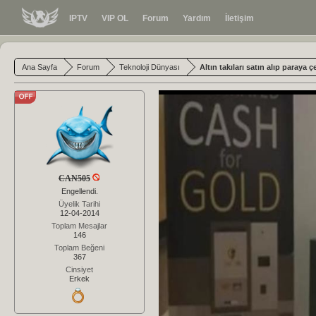
IPTV
VIP OL
Forum
Yardım
İletişim
Ana Sayfa
Forum
Teknoloji Dünyası
Altın takıları satın alıp paraya ç
CAN505
Engellendi.
Üyelik Tarihi
12-04-2014
Toplam Mesajlar
146
Toplam Beğeni
367
Cinsiyet
Erkek