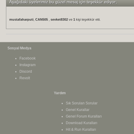
Aşağıdaki üyelerimiz bu güzel mesaj için teşekkür ediyor;
mustafaharputi
,
CAN505
,
sevket8302
ve
1
kişi teşekkür etti.
Sosyal Medya
Facebook
Instagram
Discord
Revolt
Yardım
Sık Sorulan Sorular
Genel Kurallar
Genel Forum Kuralları
Download Kuralları
Hit & Run Kuralları