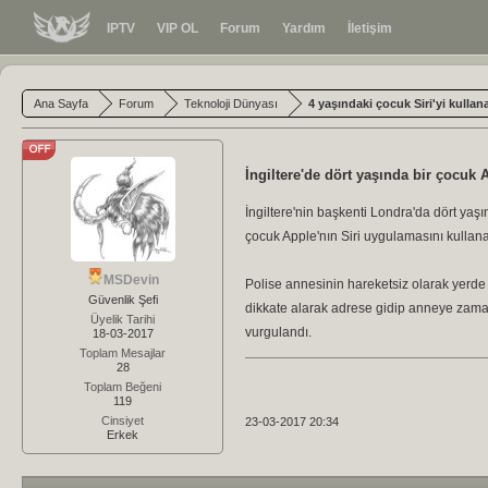
IPTV
VIP OL
Forum
Yardım
İletişim
Ana Sayfa
Forum
Teknoloji Dünyası
4 yaşındaki çocuk Siri'yi kullan
İngiltere'de dört yaşında bir çocuk 
İngiltere'nin başkenti Londra'da dört yaş
çocuk Apple'nın Siri uygulamasını kullana
MSDevin
Polise annesinin hareketsiz olarak yerde y
Güvenlik Şefi
dikkate alarak adrese gidip anneye zama
Üyelik Tarihi
vurgulandı.
18-03-2017
Toplam Mesajlar
28
Toplam Beğeni
119
Cinsiyet
23-03-2017 20:34
Erkek